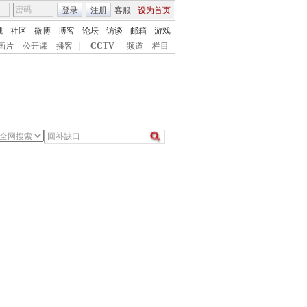
登录
注册
客服
设为首页
城
社区
微博
博客
论坛
访谈
邮箱
游戏
画片
公开课
播客
|
CCTV
频道
栏目