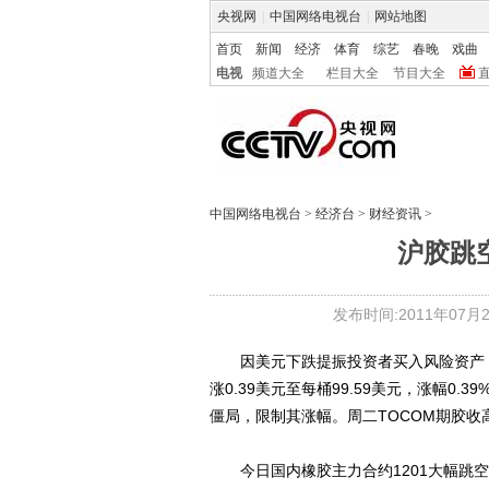
央视网
|
中国网络电视台
|
网站地图
首页
新闻
经济
体育
综艺
春晚
戏曲
电视
频道大全
栏目大全
节目大全
中国网络电视台
>
经济台
>
财经资讯
>
沪胶跳
发布时间:2011年07月27
因美元下跌提振投资者买入风险资产，美
涨0.39美元至每桶99.59美元，涨幅
僵局，限制其涨幅。周二TOCOM期胶收高
今日国内橡胶主力合约1201大幅跳空