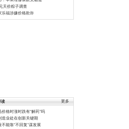
0元天价粽子调查
家乐福涉嫌价格欺诈
解读
更多
品价格时涨时跌有“解药”吗
制造业处在创新关键期
业不能靠“不回复”谋发展