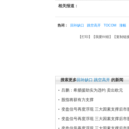
相关报道：
热词：
回补缺口
跳空高开
TOCOM
涨幅
【
打印
】【
我要纠错
】【
复制链
搜索更多
回补缺口
跳空高开
的新闻
吕鹏：希腊援助实为违约 卖出欧元
股指将获有力支撑
变盘信号再度浮现 三大因素支撑后市
变盘信号再度浮现 三大因素支撑后市
变盘信号再度浮现 三大因素支撑后市