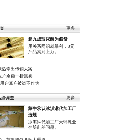
调查
更多
超九成玻尿酸为假货
用关系网织就暴利，8元
产品卖到上万。
素热牵出传销大案
账户余额一折贱卖
店用户账户被盗不作为
热点调查
更多
蒙牛承认冰淇淋代加工厂
违规
冰淇淋代加工厂天辅乳业
存脏乱差问题。
协：苹果维修条款太霸道