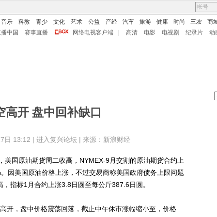
音乐
科教
青少
文化
艺术
公益
产经
汽车
旅游
健康
时尚
三农
商
直播中国
赛事直播
网络电视客户端
|
高清
电影
电视剧
纪录片
动
空高开 盘中回补缺口
日 13:12 |
进入复兴论坛
| 来源：新浪财经
国原油期货周二收高，NYMEX-9月交割的原油期货合约上
0.39%。因美国原油价格上涨，不过交易商称美国政府债务上限问题
，指标1月合约上涨3.8日圆至每公斤387.6日圆。
高开，盘中价格震荡回落，截止中午休市涨幅缩小至，价格