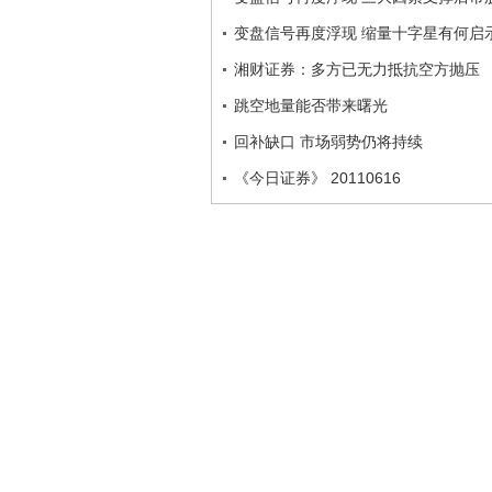
变盘信号再度浮现 缩量十字星有何启
湘财证券：多方已无力抵抗空方抛压
跳空地量能否带来曙光
回补缺口 市场弱势仍将持续
《今日证券》 20110616