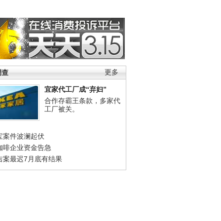
调查
更多
宜家代工厂成“弃妇”
合作存霸王条款，多家代
工厂被关。
宝案件波澜起伏
咖啡企业资金告急
吉案最迟7月底有结果