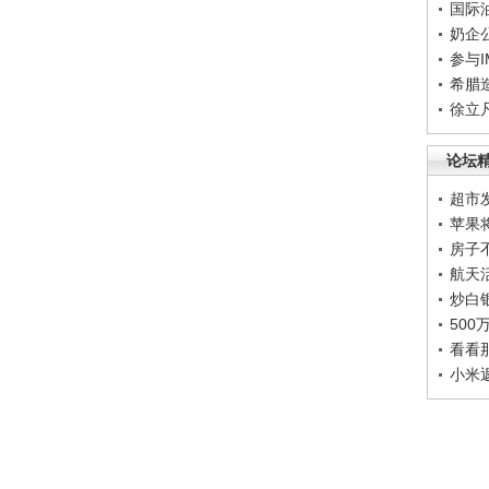
国际
奶企
参与
希腊
徐立
论坛
超市
苹果
房子
航天
炒白
50
看看
小米