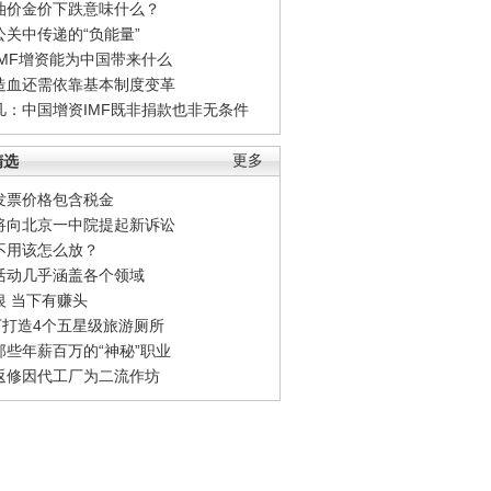
油价金价下跌意味什么？
公关中传递的“负能量”
IMF增资能为中国带来什么
造血还需依靠基本制度变革
凡：中国增资IMF既非捐款也非无条件
精选
更多
发票价格包含税金
将向北京一中院提起新诉讼
不用该怎么放？
活动几乎涵盖各个领域
银 当下有赚头
0万打造4个五星级旅游厕所
那些年薪百万的“神秘”职业
返修因代工厂为二流作坊