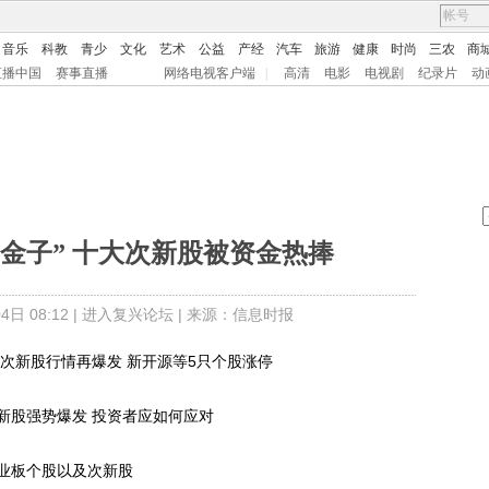
音乐
科教
青少
文化
艺术
公益
产经
汽车
旅游
健康
时尚
三农
商
直播中国
赛事直播
网络电视客户端
|
高清
电影
电视剧
纪录片
动
金子” 十大次新股被资金热捧
日 08:12 |
进入复兴论坛
| 来源：信息时报
次新股行情再爆发 新开源等5只个股涨停
新股强势爆发 投资者应如何应对
业板个股以及次新股