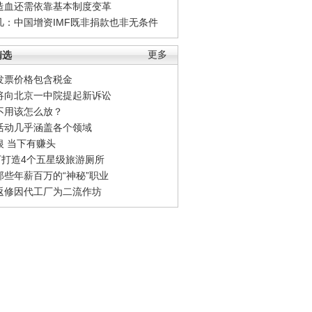
造血还需依靠基本制度变革
凡：中国增资IMF既非捐款也非无条件
精选
更多
发票价格包含税金
将向北京一中院提起新诉讼
不用该怎么放？
活动几乎涵盖各个领域
银 当下有赚头
0万打造4个五星级旅游厕所
那些年薪百万的“神秘”职业
返修因代工厂为二流作坊