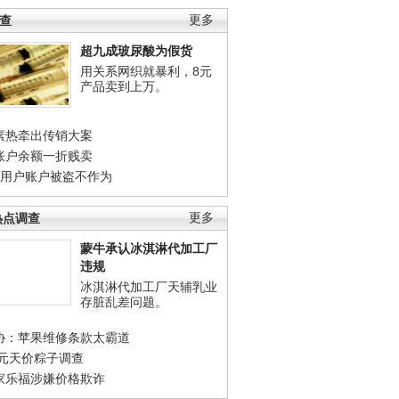
调查
更多
超九成玻尿酸为假货
用关系网织就暴利，8元
产品卖到上万。
素热牵出传销大案
账户余额一折贱卖
店用户账户被盗不作为
热点调查
更多
蒙牛承认冰淇淋代加工厂
违规
冰淇淋代加工厂天辅乳业
存脏乱差问题。
协：苹果维修条款太霸道
0元天价粽子调查
家乐福涉嫌价格欺诈