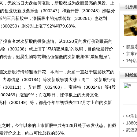
以来，无论当日大盘如何涨跌，新股都成为盘面最亮的风景。上
315
创业板新股桑乐金（300247）和新开普（300248）涨幅分
创业板的三只新股中，涨幅最小的光线传媒（300251）也达到
（300250）则分别上涨了92%和79.68%。
资者对次新股的投资热情。从18.20元的发行价到最高的
胎盘
生物（300238）就上演了“乌鸡变凤凰”的戏码，目前较发行价
京东
威的机会，冠昊生物等前期估值偏低的次新股集体“咸鱼翻身”。
1号
次新股行情却遍地开花：本周一，此前一直处于破发状态的
财经
9）、力源信息（300184）等次新股纷纷大涨；周二，次新股行情
300111）、艾迪西（002468）、宝莱特（300246）等4股
（002469）涨逾9%；而在昨日，涨停板上的天舟文化
量子高科（300149）等，都是今年年初或去年12月才上市的次新
中消
188
之时，今年以来的上市新股中共有128只处于破发状态。但截
武汉
发行价之上，约占可比总数的36%。