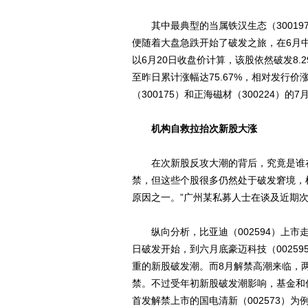
其中最典型的当属铁汉生态（300197
便随着大盘急跌开始了破发之旅，在6月中
以6月20日收盘价计算，该股依然破发8.
至昨日累计涨幅达75.67%，相对发行价涨
（300175）和正海磁材（300224）的7月
机构自救拉抬次新股大涨
在次新股反攻大潮的背后，究竟是谁在
禁，但这些个股很多仍然处于破发窘境，
原因之一。”广州某私募人士在谈及近期
纵向分析，比亚迪（002594）上市走
日破发开始，到六月底豪迈科技（0025
重的新股破发潮。而8月解禁高潮来临，两
禁。不过受年初新股破发潮影响，基金和
首发解禁上市的国电清新（002573）