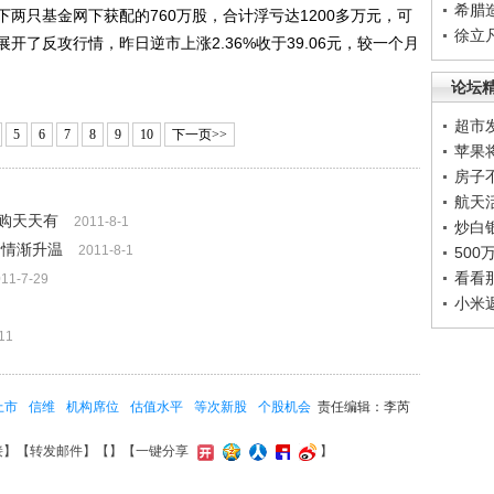
希腊
两只基金网下获配的760万股，合计浮亏达1200多万元，可
徐立
了反攻行情，昨日逆市上涨2.36%收于39.06元，较一个月
论坛
超市
5
6
7
8
9
10
下一页>>
苹果
房子
航天
购天天有
2011-8-1
炒白
行情渐升温
2011-8-1
50
看看
11-7-29
小米
11
上市
信维
机构席位
估值水平
等次新股
个股机会
责任编辑：李芮
接
】【
转发邮件
】【
】
【一键分享
】