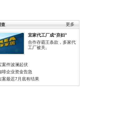
调查
更多
宜家代工厂成“弃妇”
合作存霸王条款，多家代
工厂被关。
宝案件波澜起伏
咖啡企业资金告急
吉案最迟7月底有结果