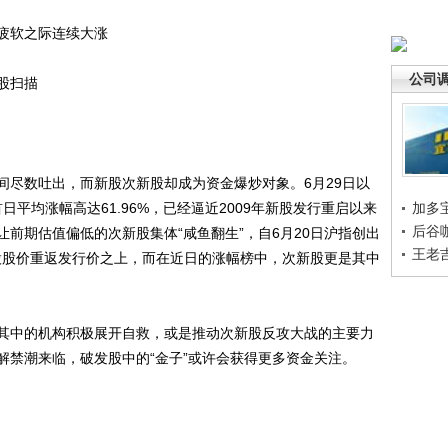
疲软之际连续大涨
公司
股扫描
尽数吐出，而新股次新股却成为资金爆炒对象。6月29日以
日平均涨幅高达61.96%，已经逼近2009年新股发行重启以来
加多
后谷
前期估值偏低的次新股集体“咸鱼翻生”，自6月20日沪指创出
王老
新股股价重返发行价之上，而在近日的涨幅榜中，次新股更是其中
中的机构积极展开自救，或是推动次新股反攻大战的主要力
解禁潮来临，破发股中的“金子”或许会获得更多资金关注。