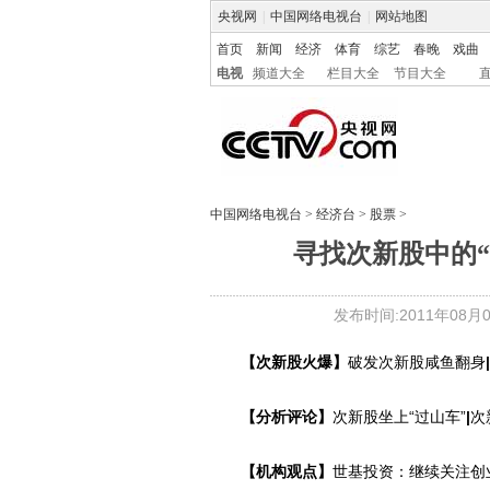
央视网
|
中国网络电视台
|
网站地图
首页
新闻
经济
体育
综艺
春晚
戏曲
电视
频道大全
栏目大全
节目大全
中国网络电视台
>
经济台
>
股票
>
寻找次新股中的“
发布时间:2011年08月04
【次新股火爆】
破发次新股咸鱼翻身
|
【分析评论】
次新股坐上“过山车”
|
次
【机构观点】
世基投资：继续关注创