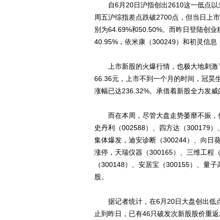
自6月20日沪指创出2610这一低点
周五沪综指差点跌破2700点，但当日上市的
别为64.69%和50.50%。而昨日登陆
40.95%，依米康（300249）和初灵信息
上市新股的火爆行情，也极大地刺激了投
66.36元，上市不到一个月的时间，冠昊
涨幅已达236.32%。承借着新股全力发
而在本周，尽管大盘走势萎靡不振，但
史丹利（002588）、四方达（30017
集体爆发，迪安诊断（300244）、向日葵（
涨停，天瑞仪器（300165）、三维工程
（300148）、安居宝（300155）、
股。
据记者统计，在6月20日大盘创出低点
止到昨日，已有46只破发次新股股价重返