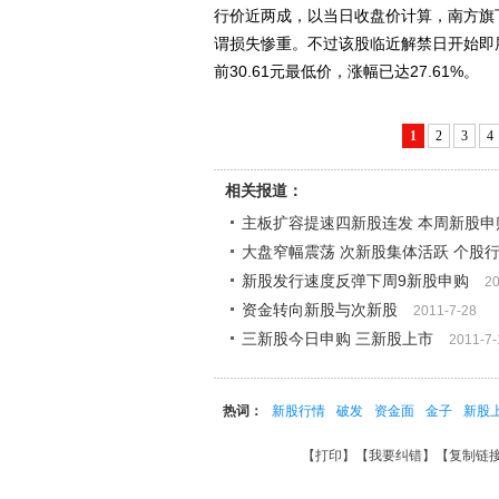
行价近两成，以当日收盘价计算，南方旗下
谓损失惨重。不过该股临近解禁日开始即展开
前30.61元最低价，涨幅已达27.61%。
1
2
3
4
相关报道：
主板扩容提速四新股连发 本周新股申
大盘窄幅震荡 次新股集体活跃 个股
新股发行速度反弹下周9新股申购
20
资金转向新股与次新股
2011-7-28
三新股今日申购 三新股上市
2011-7-
热词：
新股行情
破发
资金面
金子
新股
【
打印
】【
我要纠错
】【
复制链