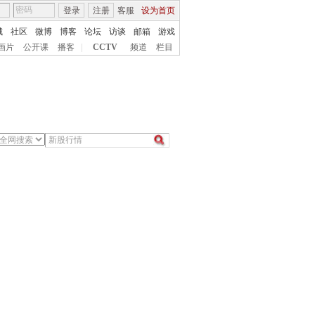
登录
注册
客服
设为首页
城
社区
微博
博客
论坛
访谈
邮箱
游戏
画片
公开课
播客
|
CCTV
频道
栏目