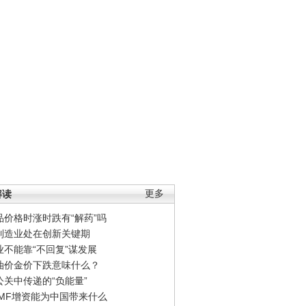
解读
更多
品价格时涨时跌有“解药”吗
制造业处在创新关键期
业不能靠“不回复”谋发展
油价金价下跌意味什么？
公关中传递的“负能量”
IMF增资能为中国带来什么