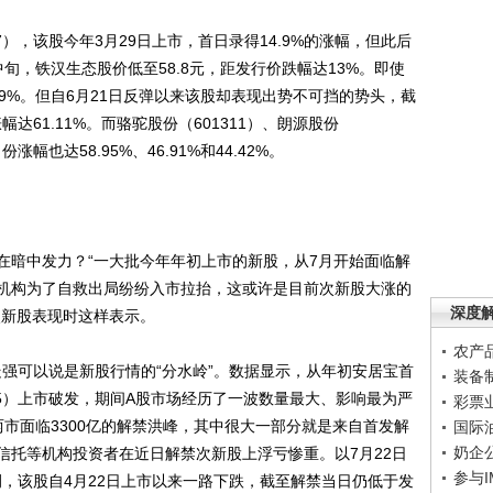
），该股今年3月29日上市，首日录得14.9%的涨幅，但此后
旬，铁汉生态股价低至58.8元，距发行价跌幅达13%。即使
29%。但自6月21日反弹以来该股却表现出势不可挡的势头，截
幅达61.11%。而骆驼股份（601311）、朗源股份
份涨幅也达58.95%、46.91%和44.42%。
暗中发力？“一大批今年年初上市的新股，从7月开始面临解
机构为了自救出局纷纷入市拉抬，这或许是目前次新股大涨的
深度
次新股表现时这样表示。
农产
强可以说是新股行情的“分水岭”。数据显示，从年初安居宝首
装备
95）上市破发，期间A股市场经历了一波数量最大、影响最为严
彩票
市面临3300亿的解禁洪峰，其中很大一部分就是来自首发解
国际
奶企
信托等机构投资者在近日解禁次新股上浮亏惨重。以7月22日
参与
为例，该股自4月22日上市以来一路下跌，截至解禁当日仍低于发