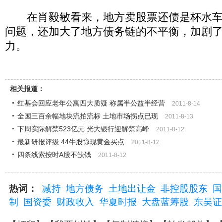
在肖毅敏看来，地方卖股票还债是杯水车
问题，还加大了地方债务链的不平衡，加剧
力。
相关报道：
红基会回应老年公寓四大质疑 称属半公益半经营
2011-8-14
全国三百余幅地块流拍流标 土地市场拐点已现
2011-8-13
下周实际解禁523亿元 光大银行迎解禁高峰
2011-8-12
最新研报评级 44牛股惊现黄金买点
2011-8-12
四条线索按时A股不缺钱
2011-8-12
热词：
减持
地方债务
土地出让金
非控股股东
国
制
国资委
财政收入
华夏时报
大盘蓝筹股
东吴证