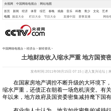
央视网
|
中国网络电视台
|
网站地图
首页
新闻
经济
体育
综艺
春晚
戏曲
音乐
科教
青少
文化
艺术
电视
频道大全
栏目大全
节目大全
直播中国
赛事直播
网络
中国网络电视台
>
经济台
>
财经资讯
>
土地财政收入缩水严重 地方国资
发布时间:2011年08月15日 07:15 |
进入复兴论坛
|
在国家房地产调控不断升级的大环境下，
缩水严重，还债正在朝着一场危机演变。有
年以来，地方政府及国资委密集减持麾下国
有业内人士认为，地方如此密集的减持行