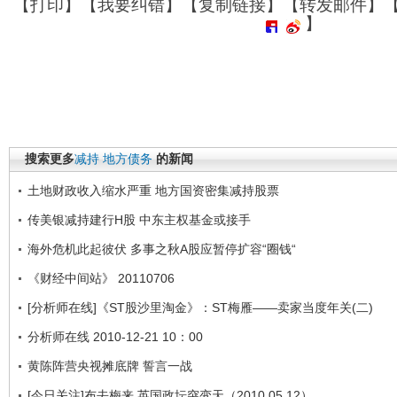
【
打印
】【
我要纠错
】【
复制链接
】【
转发邮件
】
】
搜索更多
减持
地方债务
的新闻
土地财政收入缩水严重 地方国资密集减持股票
传美银减持建行H股 中东主权基金或接手
海外危机此起彼伏 多事之秋A股应暂停扩容“圈钱“
《财经中间站》 20110706
[分析师在线]《ST股沙里淘金》：ST梅雁——卖家当度年关(二)
分析师在线 2010-12-21 10：00
黄陈阵营央视摊底牌 誓言一战
[今日关注]布去梅来 英国政坛突变天（2010.05.12）