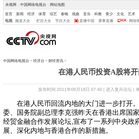
央视网
|
中国网络电视台
|
网站地图
首页
新闻
经济
体育
综艺
春晚
戏曲
音乐
科教
青少
文化
艺术
电视
频道大全
栏目大全
节目大全
直播中国
赛事直播
网络
中国网络电视台
>
经济台
>
财经资讯
>
在港人民币投资A股将开
发布时间:2011年08月18日 07:40 |
进入复兴论坛
|
在港人民币回流内地的大门进一步打开。
委、国务院副总理李克强昨天在香港出席国家
经贸金融合作发展论坛,宣布了一系列中央政
展、深化内地与香港合作的新措施。