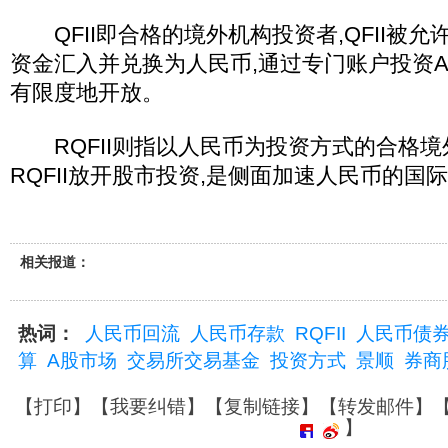
QFII即合格的境外机构投资者,QFII被
资金汇入并兑换为人民币,通过专门账户投资A
有限度地开放。
RQFII则指以人民币为投资方式的合格境
RQFII放开股市投资,是侧面加速人民币的国
相关报道：
热词：
人民币回流
人民币存款
RQFII
人民币债
算
A股市场
交易所交易基金
投资方式
景顺
券商
【
打印
】【
我要纠错
】【
复制链接
】【
转发邮件
】
】