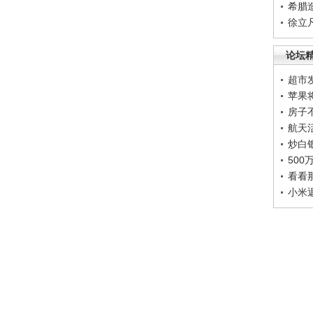
希腊
徐立
论坛
超市
苹果
房子
航天
炒白
50
看看
小米