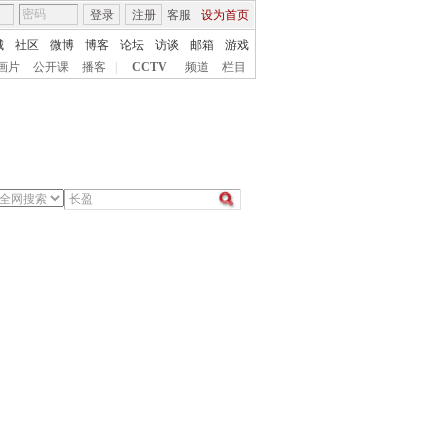
登录
注册
客服
设为首页
城
社区
微博
博客
论坛
访谈
邮箱
游戏
画片
公开课
播客
|
CCTV
频道
栏目