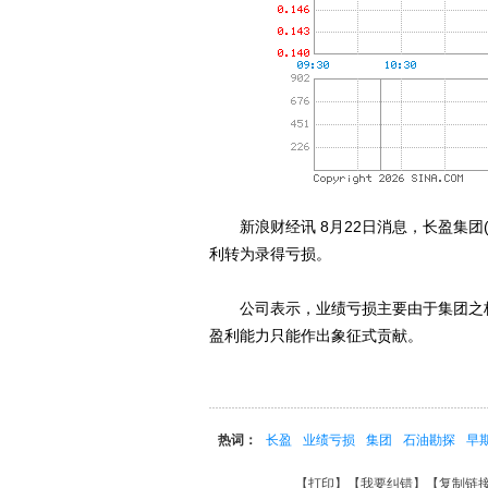
新浪财经讯 8月22日消息，长盈集团(00
利转为录得亏损。
公司表示，业绩亏损主要由于集团之核心
盈利能力只能作出象征式贡献。
热词：
长盈
业绩亏损
集团
石油勘探
早
【
打印
】【
我要纠错
】【
复制链