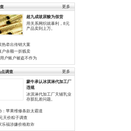
调查
更多
超九成玻尿酸为假货
用关系网织就暴利，8元
产品卖到上万。
素热牵出传销大案
账户余额一折贱卖
店用户账户被盗不作为
热点调查
更多
蒙牛承认冰淇淋代加工厂
违规
冰淇淋代加工厂天辅乳业
存脏乱差问题。
协：苹果维修条款太霸道
0元天价粽子调查
家乐福涉嫌价格欺诈