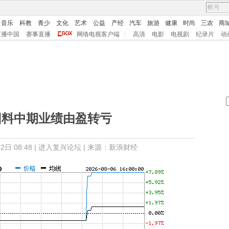
音乐
科教
青少
文化
艺术
公益
产经
汽车
旅游
健康
时尚
三农
商
直播中国
赛事直播
网络电视客户端
|
高清
电影
电视剧
纪录片
动
团料中期业绩由盈转亏
日 08:48 |
进入复兴论坛
| 来源：新浪财经