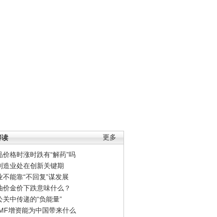
解读
更多
品价格时涨时跌有“解药”吗
制造业处在创新关键期
业不能靠“不回复”谋发展
油价金价下跌意味什么？
公关中传递的“负能量”
IMF增资能为中国带来什么