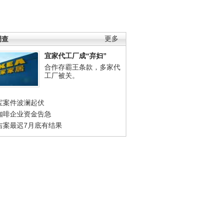
调查
更多
宜家代工厂成“弃妇”
合作存霸王条款，多家代
工厂被关。
宝案件波澜起伏
咖啡企业资金告急
吉案最迟7月底有结果