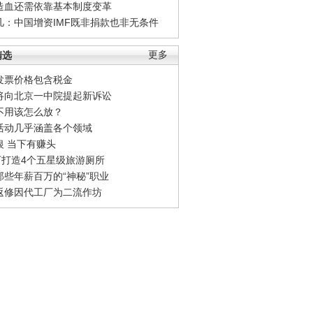
造血还需依靠基本制度变革
凡：中国增资IMF既非捐款也非无条件
精选
更多
发票价格包含税金
将向北京一中院提起新诉讼
不用该怎么放？
活动几乎涵盖各个领域
银 当下有赚头
0万打造4个五星级旅游厕所
那些年薪百万的“神秘”职业
返修因代工厂为二流作坊