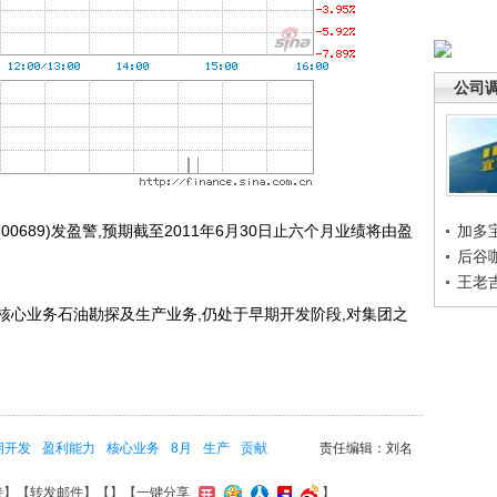
公司
689)发盈警,预期截至2011年6月30日止六个月业绩将由盈
加多
后谷
王老
业务石油勘探及生产业务,仍处于早期开发阶段,对集团之
期开发
盈利能力
核心业务
8月
生产
贡献
责任编辑：刘名
接
】【
转发邮件
】【
】
【一键分享
】