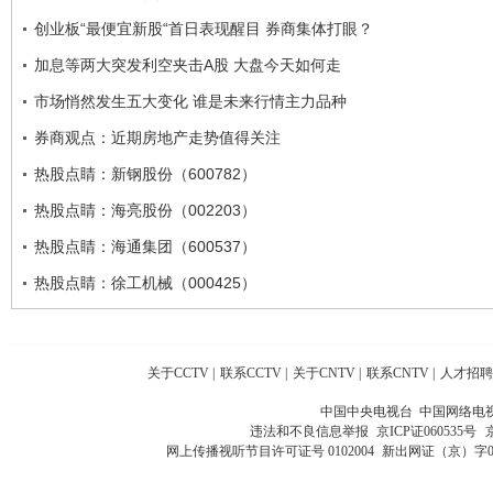
创业板“最便宜新股“首日表现醒目 券商集体打眼？
加息等两大突发利空夹击A股 大盘今天如何走
市场悄然发生五大变化 谁是未来行情主力品种
券商观点：近期房地产走势值得关注
热股点睛：新钢股份（600782）
热股点睛：海亮股份（002203）
热股点睛：海通集团（600537）
热股点睛：徐工机械（000425）
关于CCTV
|
联系CCTV
|
关于CNTV
|
联系CNTV
|
人才招聘
中国中央电视台 中国网络电
违法和不良信息举报
京ICP证060535号
网上传播视听节目许可证号 0102004
新出网证（京）字0