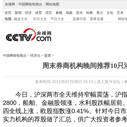
央视网
|
中国网络电视台
|
网站地图
首页
新闻
经济
体育
综艺
春晚
戏曲
音乐
科教
青少
文化
艺术
电视
频道大全
栏目大全
节目大全
直播中国
赛事直播
网络
中国网络电视台
>
经济台
>
股票
>
周末券商机构晚间推荐10只
发布时间:2011年07月08日 15:13 |
进入复兴论坛
|
今日，沪深两市全天维持窄幅震荡，沪指
2800，船舶、金融股领涨，水利股跌幅居前
四全线上涨，欧股指数涨0.41%。针对今日
实力机构的荐股做了汇总，供广大投资者参