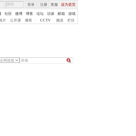
登录
注册
客服
设为首页
城
社区
微博
博客
论坛
访谈
邮箱
游戏
画片
公开课
播客
|
CCTV
频道
栏目