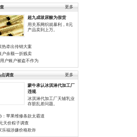
调查
更多
超九成玻尿酸为假货
用关系网织就暴利，8元
产品卖到上万。
素热牵出传销大案
账户余额一折贱卖
店用户账户被盗不作为
热点调查
更多
蒙牛承认冰淇淋代加工厂
违规
冰淇淋代加工厂天辅乳业
存脏乱差问题。
协：苹果维修条款太霸道
0元天价粽子调查
家乐福涉嫌价格欺诈