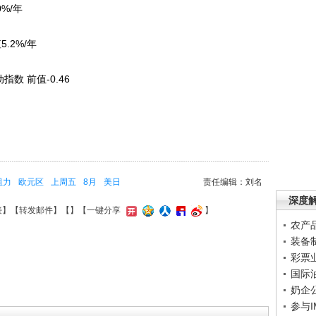
%/年
.2%/年
数 前值-0.46
阻力
欧元区
上周五
8月
美日
责任编辑：刘名
深度
接
】【
转发邮件
】【
】
【一键分享
】
农产
装备
彩票
国际
奶企
参与