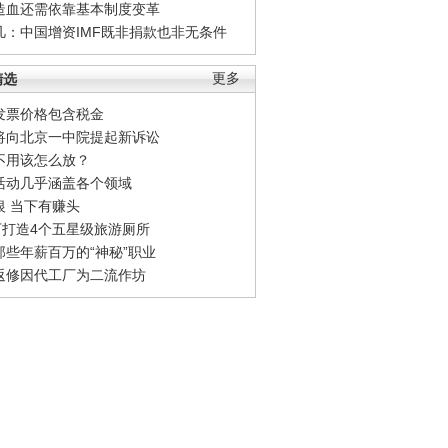
造血还需依靠基本制度变革
凡：中国增资IMF既非捐款也非无条件
精选
更多
发票价格包含税金
将向北京一中院提起新诉讼
不用该怎么放？
活动几乎涵盖各个领域
银 当下有赚头
0万打造4个五星级旅游厕所
那些年薪百万的“神秘”职业
返修因代工厂为二流作坊