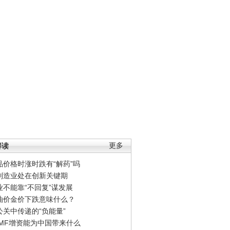
解读
更多
品价格时涨时跌有“解药”吗
制造业处在创新关键期
业不能靠“不回复”谋发展
油价金价下跌意味什么？
公关中传递的“负能量”
IMF增资能为中国带来什么