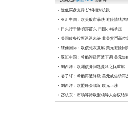
逢低买盘支撑 沪铜相对抗跌
亚汇中国：欧美股市暴跌 避险情绪浓
日央行干涉初露苗头 日圆小幅承压
美国债务投票迟迟未决 非美货币高位
钰佳国际：欧债死灰复燃 美元避险回
亚汇中国：希腊评级再遭下调 美元短
刘西洋：欧洲债务问题蔓延之忧重燃
娄子轩：希腊再遭降级 美元或借势再
刘西洋：欧盟峰会临近 欧元上涨
宓杭东：市场等待欧盟领导人会议结