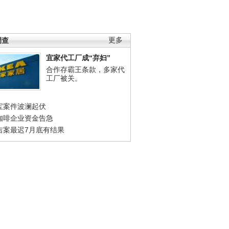
调查
更多
宜家代工厂成“弃妇”
合作存霸王条款，多家代
工厂被关。
宝案件波澜起伏
咖啡企业资金告急
吉案最迟7月底有结果