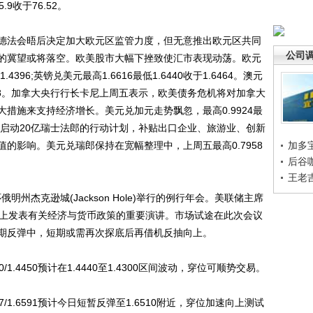
9收于76.52。
法会晤后决定加大欧元区监管力度，但无意推出欧元区共同
公司
的冀望或将落空。欧美股市大幅下挫致使汇市表现动荡。欧元
.4396;英镑兑美元最高1.6616最低1.6440收于1.6464。澳元
1.0398。加拿大央行行长卡尼上周五表示，欧美债务危机将对加拿大
措施来支持经济增长。美元兑加元走势飘忽，最高0.9924最
上周决定启动20亿瑞士法郎的行动计划，补贴出口企业、旅游业、创新
的影响。美元兑瑞郎保持在宽幅整理中，上周五最高0.7958
加多
后谷
王老
州杰克逊城(Jackson Hole)举行的例行年会。美联储主席
央行派对上发表有关经济与货币政策的重要演讲。市场试途在此次会议
中期反弹中，短期或需再次探底后再借机反抽向上。
00/1.4450预计在1.4440至1.4300区间波动，穿位可顺势交易。
507/1.6591预计今日短暂反弹至1.6510附近，穿位加速向上测试