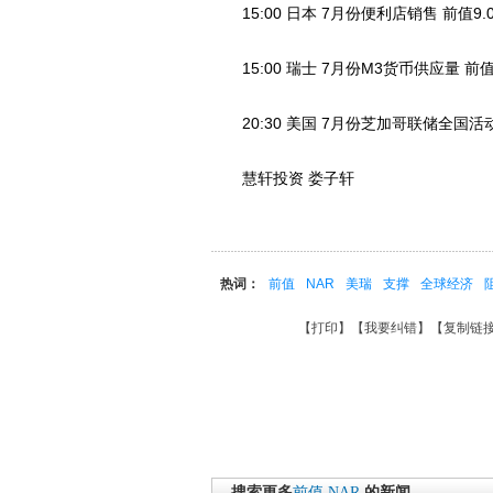
15:00 日本 7月份便利店销售 前值9.0
15:00 瑞士 7月份M3货币供应量 前值5
20:30 美国 7月份芝加哥联储全国活动指
慧轩投资 娄子轩
热词：
前值
NAR
美瑞
支撑
全球经济
【
打印
】【
我要纠错
】【
复制链
搜索更多
前值
NAR
的新闻