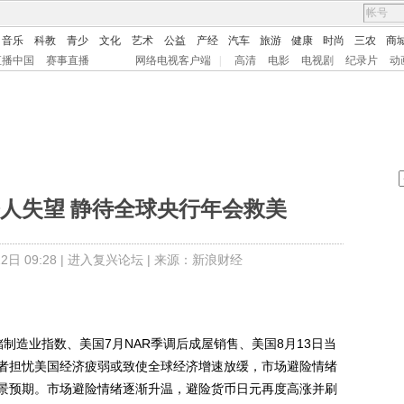
音乐
科教
青少
文化
艺术
公益
产经
汽车
旅游
健康
时尚
三农
商
直播中国
赛事直播
网络电视客户端
|
高清
电影
电视剧
纪录片
动
人失望 静待全球央行年会救美
日 09:28 |
进入复兴论坛
| 来源：新浪财经
造业指数、美国7月NAR季调后成屋销售、美国8月13日当
者担忧美国经济疲弱或致使全球经济增速放缓，市场避险情绪
景预期。市场避险情绪逐渐升温，避险货币日元再度高涨并刷