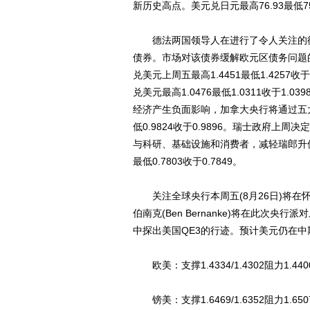
新历史高点。美元兑日元最高76.93最低75.
德法两国领导人在进行了令人关注的德
债券。市场对该债券缓解欧元区债务问题
兑美元上周五最高1.4451最低1.4257收于1
兑美元最高1.0476最低1.0311收于
经济产生负面影响，加拿大央行将通过五大
低0.9824收于0.9896。瑞士政府
与科研、基础设施和消费者，减轻瑞郎升值
最低0.7803收于0.7849。
关注全球央行本周五(8月26日)将在怀俄明
伯南克(Ben Bernanke)将在此次
中探出美国QE3的行迹。预计美元仍在
欧美：支撑1.4334/1.4302阻力1.44
镑美：支撑1.6469/1.6352阻力1.6