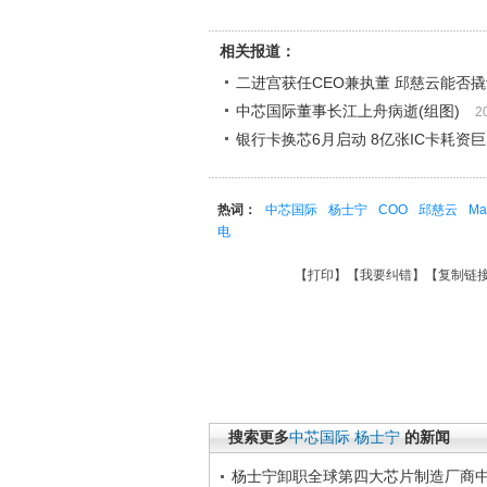
相关报道：
二进宫获任CEO兼执董 邱慈云能否
中芯国际董事长江上舟病逝(组图)
2
银行卡换芯6月启动 8亿张IC卡耗资
热词：
中芯国际
杨士宁
COO
邱慈云
Ma
电
【
打印
】【
我要纠错
】【
复制链
搜索更多
中芯国际
杨士宁
的新闻
杨士宁卸职全球第四大芯片制造厂商中