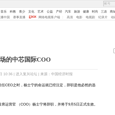
音乐
科教
青少
文化
艺术
公益
产经
汽车
旅游
健康
时尚
三农
商
直播中国
赛事直播
网络电视客户端
|
高清
电影
电视剧
纪录片
动
场的中芯国际COO
10:36 |
进入复兴论坛
| 来源：中国经济时报
任CEO之时，杨士宁的命运就已经注定，辞职是他必然的选
席运营官 （COO）杨士宁将辞职，并将于9月5日正式生效。