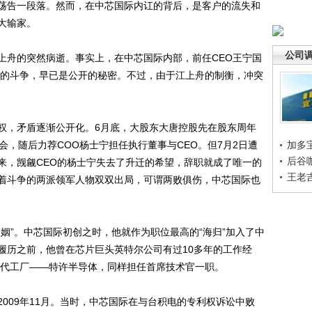
告一段落。然而，在中芯国际内讧的背后，是客户的流失和
大输家。
公司
舟的突然病逝。事实上，在中芯国际内部，前任CEO王宁国
间的斗争，早已是公开的秘密。不过，由于江上舟的制衡，冲突
，矛盾逐渐公开化。6月底，大股东大唐控股先在股东周年
会，随后力荐COO杨士宁担任执行董事与CEO。但7月2日遭
加多
后谷
来，觊觎CEO的杨士宁失去了升迁的希望，辞职就成了唯一的
王老
着斗争的两派领军人物双双出局，可谓两败俱伤，中芯国际也
”。中芯国际初创之时，他就作为职位最高的“海归”加入了中
履历之前，他曾在芯片巨头英特尔公司有过10多年的工作经
片代工厂——特许半导体，同样担任首席技术官一职。
09年11月。当时，中芯国际在与台积电的专利权诉讼中败