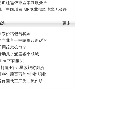
造血还需依靠基本制度变革
凡：中国增资IMF既非捐款也非无条件
精选
更多
发票价格包含税金
将向北京一中院提起新诉讼
不用该怎么放？
活动几乎涵盖各个领域
银 当下有赚头
0万打造4个五星级旅游厕所
那些年薪百万的“神秘”职业
返修因代工厂为二流作坊