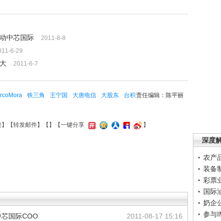
撬动中芯国际
2011-8-8
011-6-29
巨大
2011-6-7
rcoMora
铁三角
王宁国
大唐电信
大股东
台积
责任编辑：陈平丽
接
】【
转发邮件
】【
】
【一键分享
】
深度
农产
装备
彩票
国际
奶企
参与
芯国际COO
2011-08-17 15:16