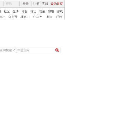
登录
注册
客服
设为首页
城
社区
微博
博客
论坛
访谈
邮箱
游戏
画片
公开课
播客
|
CCTV
频道
栏目