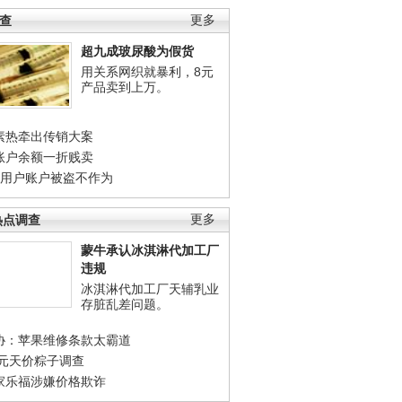
调查
更多
超九成玻尿酸为假货
用关系网织就暴利，8元
产品卖到上万。
素热牵出传销大案
账户余额一折贱卖
店用户账户被盗不作为
热点调查
更多
蒙牛承认冰淇淋代加工厂
违规
冰淇淋代加工厂天辅乳业
存脏乱差问题。
协：苹果维修条款太霸道
0元天价粽子调查
家乐福涉嫌价格欺诈