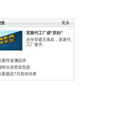
调查
更多
宜家代工厂成“弃妇”
合作存霸王条款，多家代
工厂被关。
宝案件波澜起伏
咖啡企业资金告急
吉案最迟7月底有结果