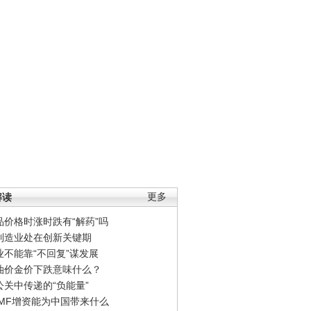
解读
更多
品价格时涨时跌有“解药”吗
制造业处在创新关键期
业不能靠“不回复”谋发展
油价金价下跌意味什么？
公关中传递的“负能量”
IMF增资能为中国带来什么