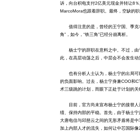
诉，向台积电支付2亿美元现金并转让8
MarcoMora也跟着辞职。最终，空缺
值得注意的是，曾经的王宁国、季克非（
角”，如今，“铁三角”已经分崩离析。
杨士宁的辞职在意料之中。不过，由于
此，在高层动荡之后，中层会不会发生动
也有分析人士认为，杨士宁的出局可能
的负面影响。过去，杨士宁身兼COO和C
术三级跳的计划，而眼下正处于计划的关
目前，官方尚未宣布杨士宁的接替人选
绩、保持内部的平稳。首先，由于杨士宁
大唐电信与邱慈云之间的无形矛盾将是中
加上内部人才的流失，如何让中芯国际像2