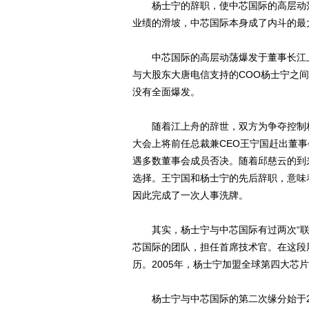
杨士宁的辞职，使中芯国际的高层动荡
业绩的滑坡，中芯国际本身成了内斗的最
中芯国际的高层动荡爆发于董事长江上
与大股东大唐电信支持的COO杨士宁之
没有全面爆发。
随着江上舟的辞世，双方为争夺控制权
大会上将前任总裁兼CEO王宁国赶出董事
遇多数董事会成员否决。随着邱慈云的到
选择。王宁国和杨士宁的先后辞职，意味
因此完成了一次人事洗牌。
其实，杨士宁与中芯国际有过两次“联姻
芯国际的团队，担任首席技术官。在这段
历。2005年，杨士宁加盟全球第四大芯
杨士宁与中芯国际的第二次缘分始于20