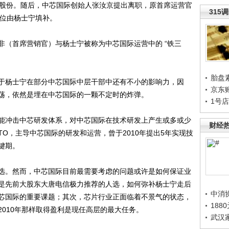
％股份。随后，中芯国际创始人张汝京提出离职，原首席运营官
315
的职位由杨士宁填补。
首席营销官）与杨士宁被称为中芯国际运营中的 “铁三
胎盘
杨士宁在部分中芯国际中层干部中还有不小的影响力，因
京东
荡，依然是埋在中芯国际的一颗不定时的炸弹。
1号
冲击中芯研发体系，对中芯国际在技术研发上产生或多或少
财经
TO，主导中芯国际的研发和运营，曾于2010年提出5年实现技
键期。
。然而，中芯国际目前最需要考虑的问题或许是如何保证业
是先前大股东大唐电信极力推荐的人选，如何弥补杨士宁走后
中消
芯国际的重要课题；其次，芯片行业正面临着不景气的状态，
188
010年那样取得盈利是现任高层的最大任务。
武汉