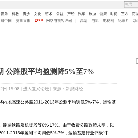
音乐
科教
青少
文化
艺术
公益
产经
汽车
旅游
健康
时尚
三农
商
直播中国
赛事直播
网络电视客户端
|
高清
电影
电视剧
纪录片
动
 公路股平均盈测降5%至7%
日 15:08 |
进入复兴论坛
| 来源：新浪财经
地高速公路股2011-2013年盈测平均调低5%-7%，运输基
输铁路及机场股等6%-17%。由于收费公路政策未明，以
1-2013年盈测平均调低5%-7%，运输基建行业评级“中