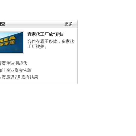
调查
更多
宜家代工厂成“弃妇”
合作存霸王条款，多家代
工厂被关。
宝案件波澜起伏
咖啡企业资金告急
吉案最迟7月底有结果