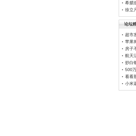
希腊
徐立
论坛
超市
苹果
房子
航天
炒白
50
看看
小米