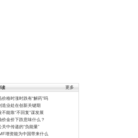
解读
更多
品价格时涨时跌有“解药”吗
制造业处在创新关键期
业不能靠“不回复”谋发展
油价金价下跌意味什么？
公关中传递的“负能量”
IMF增资能为中国带来什么