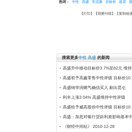
热词：
中性
高盛
车流量
目标价
超卖
【
打印
】【
我要纠错
】【
复制链
搜索更多
中性
高盛
的新闻
高盛升中移动目标价3.7%至82元 维
高盛初予高鑫零售中性评级 目标价10.
高盛纳华润燃气确信买入 剔出昆仑
利丰上涨3.04% 高盛维持中性评级
高盛给予威高股份中性评级 目标价10.
高盛：加息对银行贷款利差影响基本
《财经中间站》 2010-12-28