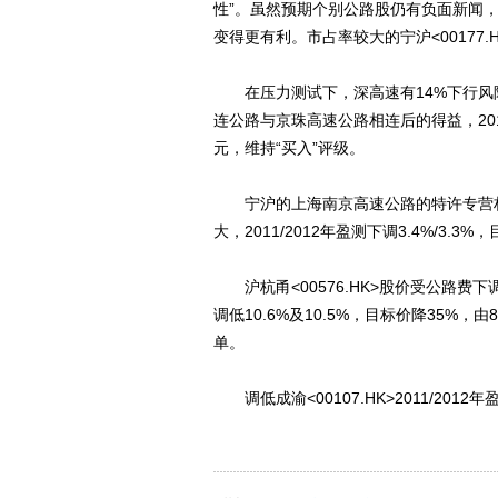
性”。虽然预期个别公路股仍有负面新闻
变得更有利。市占率较大的宁沪<00177.H
在压力测试下，深高速有14%下行风险
连公路与京珠高速公路相连后的得益，2011
元，维持“买入”评级。
宁沪的上海南京高速公路的特许专营权
大，2011/2012年盈测下调3.4%/3.3
沪杭甬<00576.HK>股价受公路费下
调低10.6%及10.5%，目标价降35%，
单。
调低成渝<00107.HK>2011/2012