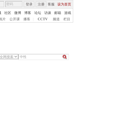
登录
注册
客服
设为首页
城
社区
微博
博客
论坛
访谈
邮箱
游戏
画片
公开课
播客
|
CCTV
频道
栏目