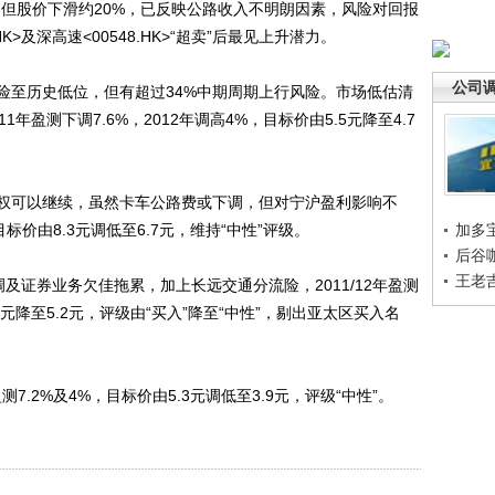
，但股价下滑约20%，已反映公路收入不明朗因素，风险对回报
K>及深高速<00548.HK>“超卖”后最见上升潜力。
公司
至历史低位，但有超过34%中期周期上行风险。市场低估清
年盈测下调7.6%，2012年调高4%，目标价由5.5元降至4.7
可以继续，虽然卡车公路费或下调，但对宁沪盈利影响不
%，目标价由8.3元调低至6.7元，维持“中性”评级。
加多
后谷
王老
调及证券业务欠佳拖累，加上长远交通分流险，2011/12年盈测
由8元降至5.2元，评级由“买入”降至“中性”，剔出亚太区买入名
年盈测7.2%及4%，目标价由5.3元调低至3.9元，评级“中性”。