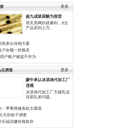
调查
更多
超九成玻尿酸为假货
用关系网织就暴利，8元
产品卖到上万。
素热牵出传销大案
账户余额一折贱卖
店用户账户被盗不作为
热点调查
更多
蒙牛承认冰淇淋代加工厂
违规
冰淇淋代加工厂天辅乳业
存脏乱差问题。
协：苹果维修条款太霸道
0元天价粽子调查
家乐福涉嫌价格欺诈