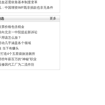
造血还需依靠基本制度变革
凡：中国增资IMF既非捐款也非无条件
精选
更多
发票价格包含税金
将向北京一中院提起新诉讼
不用该怎么放？
活动几乎涵盖各个领域
银 当下有赚头
0万打造4个五星级旅游厕所
那些年薪百万的“神秘”职业
返修因代工厂为二流作坊