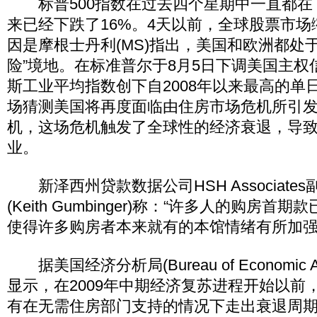
标普500指数在过去四个星期中一直都在下
来已经下跌了16%。4天以前，全球股票市场缩
因是摩根士丹利(MS)指出，美国和欧洲都处
险”境地。在标准普尔于8月5日下调美国主权
斯工业平均指数创下自2008年以来最高的单
场猜测美国将再度面临由住房市场危机所引
机，这场危机触发了全球性的经济衰退，导致
业。
新泽西州贷款数据公司HSH Associate
(Keith Gumbinger)称：“许多人的购房
使得许多购房者本来就有的本馆情绪有所加强
据美国经济分析局(Bureau of Economic A
显示，在2009年中期经济复苏进程开始以前
有在无需住房部门支持的情况下走出衰退周期，