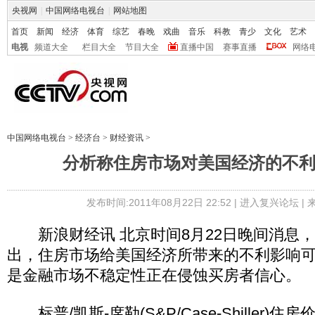
央视网
|
中国网络电视台
|
网站地图
首页
新闻
经济
体育
综艺
春晚
戏曲
音乐
科教
青少
文化
艺术
电视
频道大全
栏目大全
节目大全
直播中国
赛事直播
网络
中国网络电视台
>
经济台
>
财经资讯
>
分析称住房市场对美国经济的不
发布时间:2011年08月22日 22:52 |
进入复兴论坛
|
新浪财经讯 北京时间8月22日晚间消息
出，住房市场给美国经济所带来的不利影响
是金融市场不稳定性正在侵蚀买房者信心。
标普/凯斯-席勒(S&P/Case-Shiller)