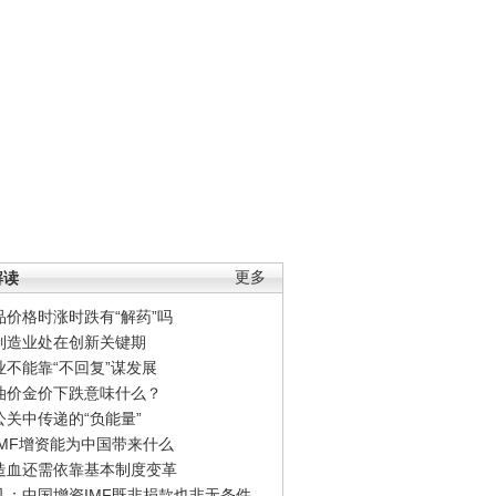
解读
更多
品价格时涨时跌有“解药”吗
制造业处在创新关键期
业不能靠“不回复”谋发展
油价金价下跌意味什么？
公关中传递的“负能量”
IMF增资能为中国带来什么
造血还需依靠基本制度变革
凡：中国增资IMF既非捐款也非无条件