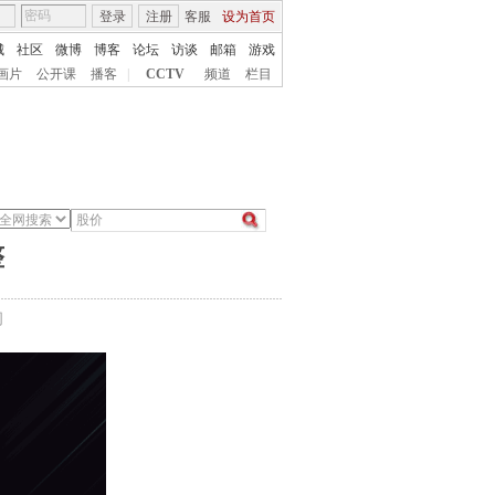
登录
注册
客服
设为首页
城
社区
微博
博客
论坛
访谈
邮箱
游戏
画片
公开课
播客
|
CCTV
频道
栏目
整
间