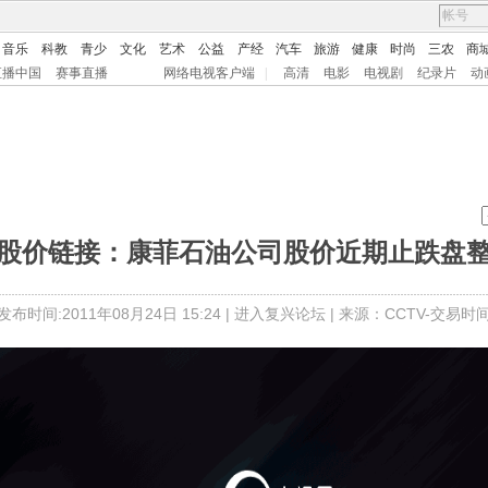
音乐
科教
青少
文化
艺术
公益
产经
汽车
旅游
健康
时尚
三农
商
直播中国
赛事直播
网络电视客户端
|
高清
电影
电视剧
纪录片
动
股价链接：康菲石油公司股价近期止跌盘
发布时间:2011年08月24日 15:24 |
进入复兴论坛
| 来源：CCTV-交易时