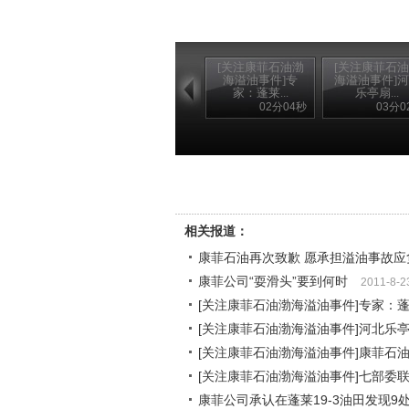
[关注康菲石油渤
[关注康菲石
海溢油事件]专
海溢油事件]
家：蓬莱...
乐亭扇...
02分04秒
03分0
相关报道：
康菲石油再次致歉 愿承担溢油事故应
康菲公司“耍滑头”要到何时
2011-8-2
[关注康菲石油渤海溢油事件]专家：蓬
[关注康菲石油渤海溢油事件]河北乐
[关注康菲石油渤海溢油事件]康菲石
[关注康菲石油渤海溢油事件]七部委
康菲公司承认在蓬莱19-3油田发现9