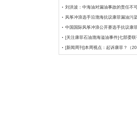
刘洪波：中海油对漏油事故的责任不
风筝冲浪选手沿渤海抗议康菲漏油污
中国国际风筝冲浪公开赛选手抗议康
[关注康菲石油渤海溢油事件]七部委
[新闻周刊]本周视点：起诉康菲？（201