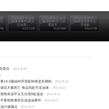
油渤
[关注康菲石油渤
[关注康菲石油渤
[昨日今晨]康菲公
河北
海溢油事件]康菲
海溢油事件]七部
司就溢油事件公
石油渤...
委联手...
开道歉
2秒
03分31秒
00分39秒
00分27秒
负责任
2011-8-24
3
莱19-3漏油对环境影响将是长期的
2011-8-21
亭扇贝大量死亡 海边四处可见油体
2011-8-21
油渤海采油平台又出现9处溢油
2011-8-21
联手要彻查康菲石油溢油事件
2011-8-21
处油污渗漏点
2011-8-21