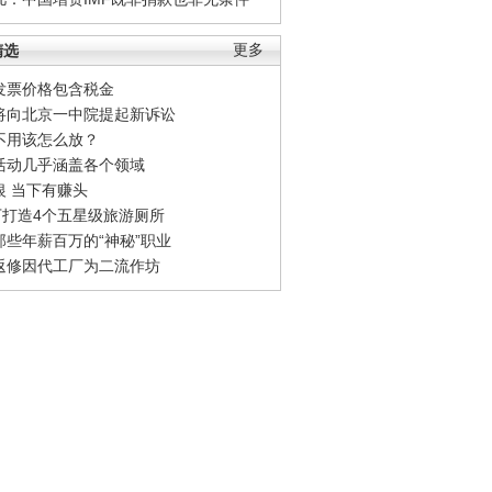
精选
更多
发票价格包含税金
将向北京一中院提起新诉讼
不用该怎么放？
活动几乎涵盖各个领域
银 当下有赚头
0万打造4个五星级旅游厕所
那些年薪百万的“神秘”职业
返修因代工厂为二流作坊