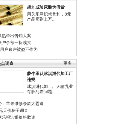
超九成玻尿酸为假货
用关系网织就暴利，8元
产品卖到上万。
素热牵出传销大案
账户余额一折贱卖
店用户账户被盗不作为
热点调查
更多
蒙牛承认冰淇淋代加工厂
违规
冰淇淋代加工厂天辅乳业
存脏乱差问题。
协：苹果维修条款太霸道
0元天价粽子调查
家乐福涉嫌价格欺诈