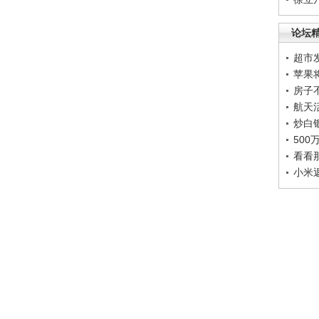
论坛
超市
苹果
房子
航天
炒白
50
看看
小米