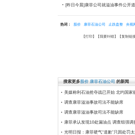
[昨日今晨]康菲公司就溢油事件公开
热词：
股价
康菲石油公司
止跌盘整
央视
【
打印
】【
我要纠错
】【
复制链
搜索更多
股价
康菲石油公司
的新闻
美媒称利石油抢夺战已开始 北约国家
调查康菲溢油事故司法不能缺席
调查康菲溢油事故司法不能缺席
康菲承认发现10处漏油点 调查组强调
光明日报：康菲硬气“道歉”只因处罚太