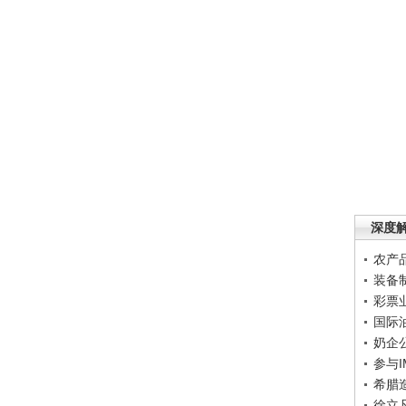
深度
农产
装备
彩票
国际
奶企
参与
希腊
徐立