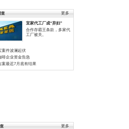
调查
更多
宜家代工厂成“弃妇”
合作存霸王条款，多家代
工厂被关。
宝案件波澜起伏
咖啡企业资金告急
吉案最迟7月底有结果
调查
更多