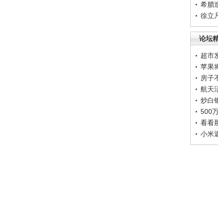
希腊
徐立
论坛
超市
苹果
房子
航天
炒白
50
看看
小米