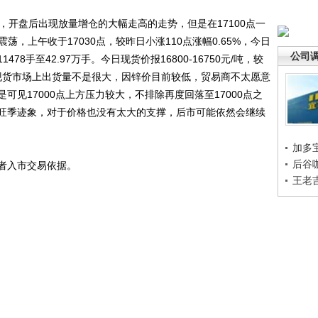
点，开盘后出现放量增仓的大幅走高的走势，但是在17100点一
间震荡，上午收于17030点，较昨日小涨110点涨幅0.65%，今日
公司
8手至42.97万手。今日现货价报16800-16750元/吨，较
/吨。现货市场上出货量不是很大，因锌价目前较低，贸易商不太愿意
见17000点上方压力较大，不排除再度回落至17000点之
旺季迹象，对于价格也没有太大的支撑，后市可能依然会继续
加多
后谷
者入市交易依据。
王老