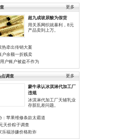
调查
更多
超九成玻尿酸为假货
用关系网织就暴利，8元
产品卖到上万。
素热牵出传销大案
账户余额一折贱卖
店用户账户被盗不作为
热点调查
更多
蒙牛承认冰淇淋代加工厂
违规
冰淇淋代加工厂天辅乳业
存脏乱差问题。
协：苹果维修条款太霸道
0元天价粽子调查
家乐福涉嫌价格欺诈