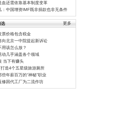
造血还需依靠基本制度变革
凡：中国增资IMF既非捐款也非无条件
精选
更多
发票价格包含税金
将向北京一中院提起新诉讼
不用该怎么放？
活动几乎涵盖各个领域
银 当下有赚头
0万打造4个五星级旅游厕所
那些年薪百万的“神秘”职业
返修因代工厂为二流作坊