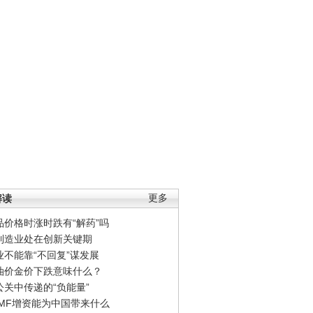
解读
更多
品价格时涨时跌有“解药”吗
制造业处在创新关键期
业不能靠“不回复”谋发展
油价金价下跌意味什么？
公关中传递的“负能量”
IMF增资能为中国带来什么