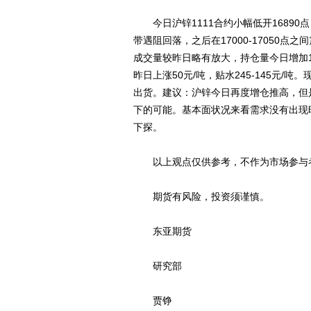
今日沪锌1111合约小幅低开16890
带遇阻回落，之后在17000-17050点之
成交量较昨日略有放大，持仓量今日增加1147
昨日上涨50元/吨，贴水245-145元
出货。建议：沪锌今日再度增仓推高，但是可
下的可能。基本面状况来看需求没有出现
下探。
以上观点仅供参考，不作为市场参与
期货有风险，投资须谨慎。
东亚期货
研究部
贾铮