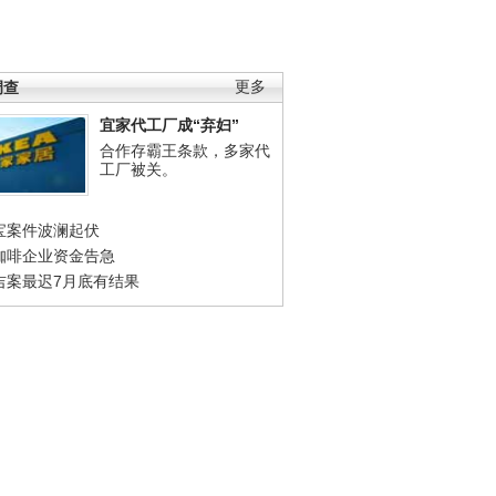
调查
更多
宜家代工厂成“弃妇”
合作存霸王条款，多家代
工厂被关。
宝案件波澜起伏
咖啡企业资金告急
吉案最迟7月底有结果