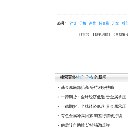
热词：
锌价
价格
期货
持仓量
开盘
后
【
打印
】【
我要纠错
】【
复制链
搜索更多
锌价
价格
的新闻
基金属底部抬高 等待利好扶助
一德期货：全球经济低迷 贵金属承压
一德期货：全球经济低迷 贵金属承压
有色金属冲高回落 调整行情或持续
供需转向助推 沪锌强劲反弹