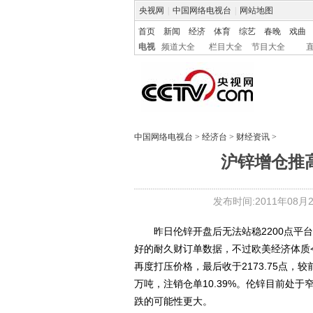
央视网
|
中国网络电视台
|
网站地图
首页
新闻
经济
体育
综艺
春晚
戏曲
电视
频道大全
栏目大全
节目大全
中国网络电视台
>
经济台
>
财经资讯
>
沪锌增仓推
发布时间:2011年08月25
昨日伦锌开盘后无法站稳2200点平台
好的耐久财订单数据，不过欧美经济体质
再度打压价格，最后收于2173.75点，较前日
万吨，注销仓单10.39%。伦锌目前处
跌的可能性更大。