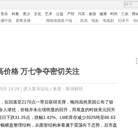
音乐
科教
青少
文化
艺术
公益
产经
汽车
旅游
健康
时尚
三农
商
直播中国
赛事直播
网络电视客户端
|
高清
电影
电视剧
纪录片
动
高价格 万七争夺密切关注
日 14:28 |
进入复兴论坛
| 来源：新浪财经
，在回落至2170点一带后获得支撑，晚间虽然美国公布了较
令人堪忧，价格并未出现明显的回升，而尾盘的时候美元回升
下跌31.25点，跌幅1.42%。LME库存减少3025吨至86.63
于窄幅横盘整理结构，从图形结构来看属于震荡向下态势，后市盘