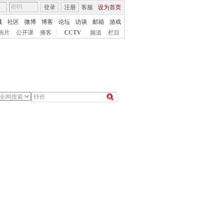
登录
注册
客服
设为首页
城
社区
微博
博客
论坛
访谈
邮箱
游戏
画片
公开课
播客
|
CCTV
频道
栏目