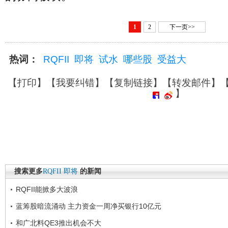
1
2
下一页>>
热词：
RQFII
即将
试水
哪些股
受益大
【
打印
】【
我要纠错
】【
复制链接
】【
转发邮件
】
】
搜索更多
RQFII
即将
的新闻
RQFII能掀多大波浪
蓝筹股暗流涌动 主力资金一周净买银行10亿元
和广北料QE3推出机会不大