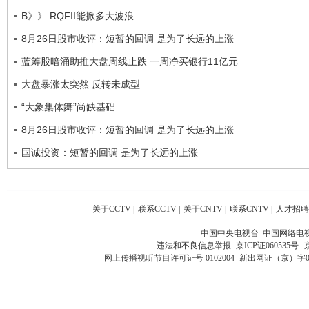
B》》 RQFII能掀多大波浪
8月26日股市收评：短暂的回调 是为了长远的上涨
蓝筹股暗涌助推大盘周线止跌 一周净买银行11亿元
大盘暴涨太突然 反转未成型
“大象集体舞”尚缺基础
8月26日股市收评：短暂的回调 是为了长远的上涨
国诚投资：短暂的回调 是为了长远的上涨
关于CCTV
|
联系CCTV
|
关于CNTV
|
联系CNTV
|
人才招聘
中国中央电视台 中国网络电
违法和不良信息举报
京ICP证060535号
网上传播视听节目许可证号 0102004
新出网证（京）字0