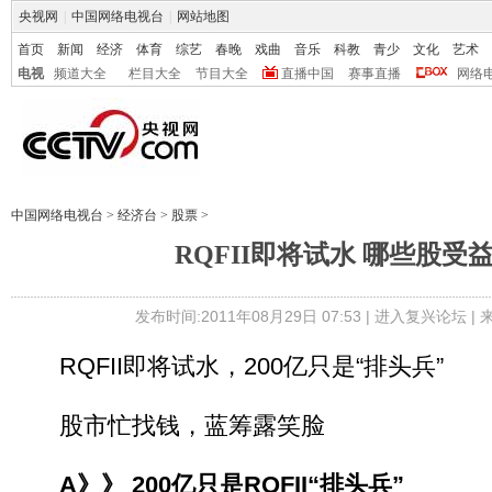
央视网
|
中国网络电视台
|
网站地图
首页
新闻
经济
体育
综艺
春晚
戏曲
音乐
科教
青少
文化
艺术
电视
频道大全
栏目大全
节目大全
直播中国
赛事直播
网络
中国网络电视台
>
经济台
>
股票
>
RQFII即将试水 哪些股受
发布时间:2011年08月29日 07:53 |
进入复兴论坛
|
RQFII即将试水，200亿只是“排头兵”
股市忙找钱，蓝筹露笑脸
A》》 200亿只是RQFII“排头兵”