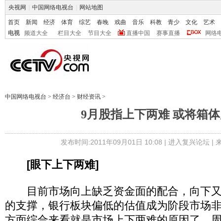
央视网
|
中国网络电视台
|
网站地图
首页
新闻
经济
体育
综艺
春晚
戏曲
音乐
科教
青少
文化
艺术
电视
频道大全
栏目大全
节目大全
直播中国
赛事直播
网络
中国网络电视台
>
经济台
>
财经资讯
>
9月股指上下两难 或将箱
发布时间:2011年09月01日 10:08 |
进入复兴论坛
|
[眼下上下两难]
目前市场向上缺乏资金面的配合，向下又
的支撑，银行板块偏低的估值成为阶段市场
方面综合来看就是市场上下两难的原因了。周