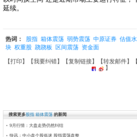
延续。
热词：
股指
箱体震荡
弱势震荡
中原证券
估值水
块
权重股
跷跷板
区间震荡
资金面
【
打印
】【
我要纠错
】【
复制链接
】【
转发邮件
】
】
搜索更多
股指
箱体震荡
的新闻
9月行情：大盘走势仍然纠结
快讯：中小盘个股低迷 股指震荡盘整