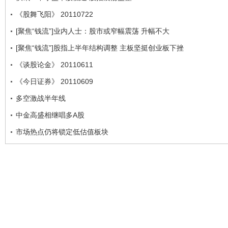
《股舞飞阳》 20110722
[聚焦“钱流”]业内人士：股市或窄幅震荡 升幅不大
[聚焦“钱流”]股指上半年结构调整 主板坚挺创业板下挫
《谈股论金》 20110611
《今日证券》 20110609
多空激战半年线
中金高盛相继唱多A股
市场热点仍将锁定低估值板块