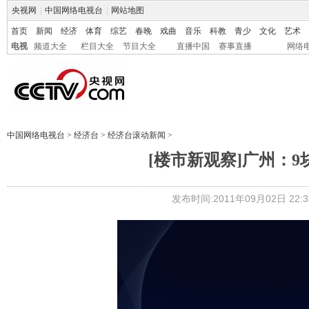
央视网
|
中国网络电视台
|
网站地图
首页
新闻
经济
体育
综艺
春晚
戏曲
音乐
科教
青少
文化
艺术
电视
频道大全
栏目大全
节目大全
直播中国
赛事直播
网络
中国网络电视台
>
经济台
>
经济台滚动新闻
>
[楼市新观察]广州：9
发布时间:2011年09月02日 22:3