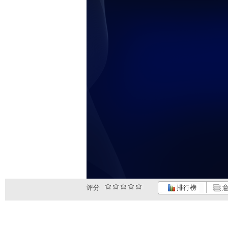
评分
排行榜
意