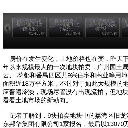
[楼市新观察]常
[楼市新观察]广
[楼市新观察]温
州：鸡蛋价格高
州：9块地8块底
州：房产交易大
消费有压力
价成交...
幅下降 ...
01分55秒
01分35秒
01分47秒
房价在发生变化，土地价格也在变，昨天下
年以来规模最大的一次地块拍卖，广州国土
云、 花都和番禺四区共9宗住宅和商业等用
面积近18万平方米，不过对于如此大规模的
应普遍冷淡，现场尽管没有出现流拍，但地
看看土地市场的新动向。
记者了解到，9块拍卖地块中的荔湾区旧龙溪
东邦华集团有限公司1家报名，最后以1307