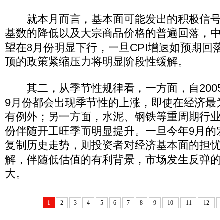
就本月而言，基本面可能发出的积极信号
基数的降低以及大宗商品价格的普遍回落，
望在8月份明显下行，一旦CPI增速如预期回
顶的政策紧缩压力将明显阶段性缓解。
其二，从季节性规律看，一方面，自2005
9月份都会出现季节性的上涨，即使在经济最为
有例外；另一方面，水泥、钢铁等重周期行业
份伴随开工旺季而明显提升。一旦今年9月的
复制历史走势，则投资者对经济基本面的担
解，伴随低估值的有利背景，市场发生反弹
大。
1
2
3
4
5
6
7
8
9
10
11
12