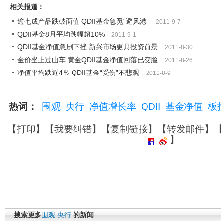
相关报道：
逾七成产品跌破面值 QDII基金急觅“避风港”
2011-9-7
QDII基金8月平均跌幅超10%
2011-9-1
QDII基金净值急剧下挫 新兴市场更具投资前景
2011-8-30
金价坐上过山车 黄金QDII基金净值回落已变脸
2011-8-26
净值平均跌近4％ QDII基金“受伤”不悲观
2011-8-9
热词：
围观
央行
净值增长率
QDII
基金净值
板
【
打印
】【
我要纠错
】【
复制链接
】【
转发邮件
】
】
搜索更多
围观
央行
的新闻