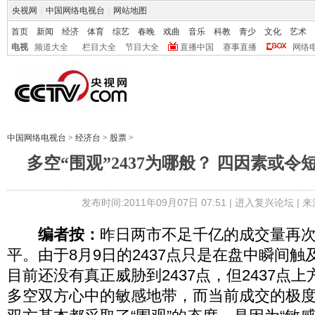
央视网
|
中国网络电视台
|
网站地图
首页
新闻
经济
体育
综艺
春晚
戏曲
音乐
科教
青少
文化
艺术
电视
频道大全
栏目大全
节目大全
直播中国
赛事直播
网络
中国网络电视台
>
经济台
>
股票
>
多空“围观”2437为哪般？ 四因素或
发布时间:2011年09月07日 07:51 |
进入复兴论坛
| 
编者按：
昨日两市不足千亿的成交量再
平。由于8月9日的2437点只是在盘中瞬间
目前还没有真正威胁到2437点，但2437点
多空双方心中的敏感地带，而当前成交的极