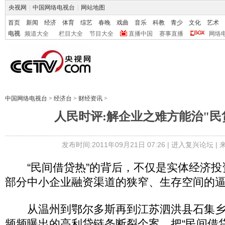
央视网
|
中国网络电视台
|
网站地图
首页
新闻
经济
体育
综艺
春晚
戏曲
音乐
科教
青少
文化
艺术
电视
频道大全
栏目大全
节目大全
直播中国
赛事直播
网络
中国网络电视台
>
经济台
>
财经资讯
>
人民时评:解企业之难方能治"民
发布时间:2011年09月21日 07:26 |
进入复兴论坛
|
“民间借贷热”的背后，不仅是实体经济投
部分中小企业融资渠道的狭窄、生存空间的
从温州到鄂尔多斯再到江苏泗洪县石集乡
频频曝出的高利贷链条断裂个案，把“民间借