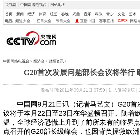
央视网
|
中国网络电视台
|
网站地图
首页
新闻
经济
体育
综艺
春晚
戏曲
音乐
科教
青少
文化
艺术
电视
频道大全
栏目大全
节目大全
直播中国
赛事直播
网络
中国网络电视台
>
经济台
>
财经资讯
>
G20首次发展问题部长会议将举行
发布时间:2011年09月21日 07:50 |
进入复兴论坛
|
中国网9月21日讯（记者马艺文）G20首
议将于本月22日至23日在华盛顿召开。随着
温，全球经济恐慌上升到了前所未有的临界
点召开的G20部长级峰会，也因背负拯救欧