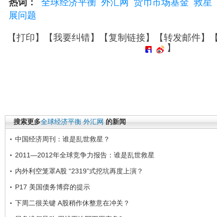
热词：
全球经济平衡
外汇网
货币市场基金
救星
展问题
【
打印
】【
我要纠错
】【
复制链接
】【
转发邮件
】
】
搜索更多
全球经济平衡
外汇网
的新闻
中国经济周刊：谁是乱世救星？
2011—2012年全球竞争力报告：谁是乱世救星
内外利空笼罩A股 “2319”式挖坑再度上演？
P17 美国债务博弈的提示
下周二很关键 A股稍作休整意在冲关？