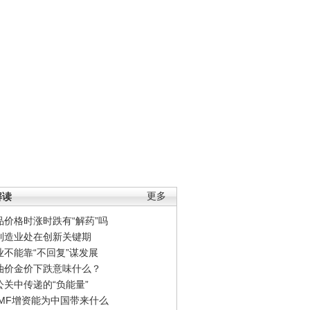
解读
更多
品价格时涨时跌有“解药”吗
制造业处在创新关键期
业不能靠“不回复”谋发展
油价金价下跌意味什么？
公关中传递的“负能量”
IMF增资能为中国带来什么