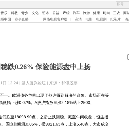
音乐
科教
青少
文化
艺术
公益
产经
汽车
旅游
健康
时尚
三农
商
直播中国
赛事直播
网络电视客户端
|
高清
电影
电视剧
纪录片
动
跌0.26% 保险能源盘中上扬
日 12:24 |
进入复兴论坛
| 来源：和讯股票
不一。欧洲债务危机出现了些许得到解决的迹象。市场正在等
上涨0.07%。A股沪指放量涨2.18%站上2500。
低跌至18698.90点，之后止跌回稳。截至午间收盘，恒生指
97点。国企指数涨0.05%，报9921.63点，上涨5.40点，大市成交