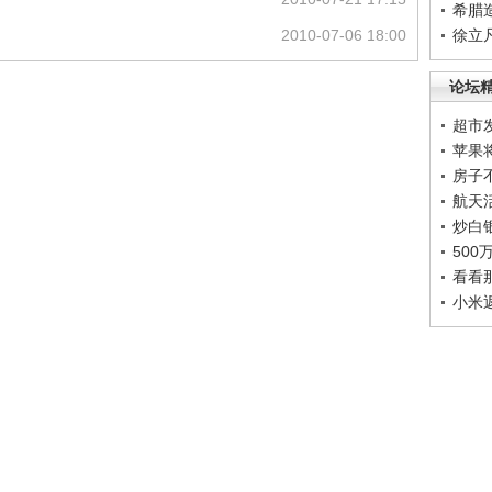
希腊
2010-07-06 18:00
徐立
论坛
超市
苹果
房子
航天
炒白
50
看看
小米