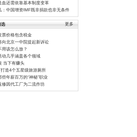
造血还需依靠基本制度变革
凡：中国增资IMF既非捐款也非无条件
精选
更多
发票价格包含税金
将向北京一中院提起新诉讼
不用该怎么放？
活动几乎涵盖各个领域
银 当下有赚头
0万打造4个五星级旅游厕所
那些年薪百万的“神秘”职业
返修因代工厂为二流作坊