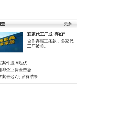
调查
更多
宜家代工厂成“弃妇”
合作存霸王条款，多家代
工厂被关。
宝案件波澜起伏
咖啡企业资金告急
吉案最迟7月底有结果