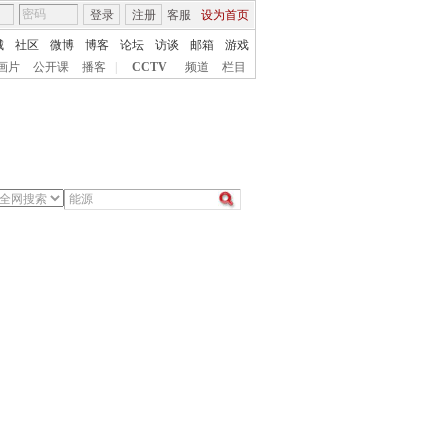
登录
注册
客服
设为首页
城
社区
微博
博客
论坛
访谈
邮箱
游戏
画片
公开课
播客
|
CCTV
频道
栏目