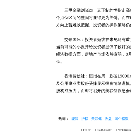
三甲金融刘晓杰：真正制约恒指走高的技
个点位区间的整固将显得更为关键。而在
方向上暂难以把握。投资者的操作策略仍
交银国际：投资者短线在未见到有重大
当前可能的小反弹给投资者提供了较好的
经济数据方面，房地产市场依然疲弱，8月
低。
香港智信社：恒指在周一跌破19000
及公用事业类股份受捧显示投资情绪谨慎
股构成压力，而即将召开的美联储议息会
热词：
能源
沪指
美联储
收盘
国企指数
【
打印
】【
我要纠错
】【
复制链