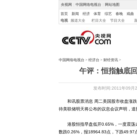
央视网
|
中国网络电视台
|
网站地图
首页
新闻
经济
体育
综艺
春晚
戏曲
电视
频道大全
栏目大全
节目大全
中国网络电视台
>
经济台
>
财经资讯
>
午评：恒指触底回稳
发布时间:2011年09月21
和讯股票消息 周二美国股市收盘涨跌
待美联储明天将公布的议息会议声明，道指微幅
港股恒指早盘低开0.65%，一度震荡走
数跌0.26%，报18964.83点，下跌49.