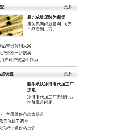
调查
更多
超九成玻尿酸为假货
用关系网织就暴利，8元
产品卖到上万。
素热牵出传销大案
账户余额一折贱卖
店用户账户被盗不作为
热点调查
更多
蒙牛承认冰淇淋代加工厂
违规
冰淇淋代加工厂天辅乳业
存脏乱差问题。
协：苹果维修条款太霸道
0元天价粽子调查
家乐福涉嫌价格欺诈