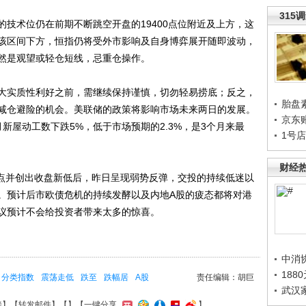
315
术位仍在前期不断跳空开盘的19400点位附近及上方，这
该区间下方，恒指仍将受外市影响及自身博弈展开随即波动，
然是观望或轻仓短线，忌重仓操作。
实质性利好之前，需继续保持谨慎，切勿轻易捞底；反之，
胎盘
减仓避险的机会。美联储的政策将影响市场未来两日的发展。
京东
新屋动工数下跌5%，低于市场预期的2.3%，是3个月来最
1号
财经
点并创出收盘新低后，昨日呈现弱势反弹，交投的持续低迷以
。预计后市欧债危机的持续发酵以及内地A股的疲态都将对港
议预计不会给投资者带来太多的惊喜。
中消
188
分类指数
震荡走低
跌至
跌幅居
A股
责任编辑：胡巨
武汉
接
】【
转发邮件
】【
】
【一键分享
】