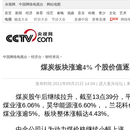
央视网
|
中国网络电视台
|
网站地图
首页
新闻
经济
体育
综艺
春晚
戏曲
音乐
科教
青少
文化
艺术
电视
频道大全
栏目大全
节目大全
直播中国
赛事直播
网络
中国网络电视台
>
经济台
>
财经资讯
>
煤炭板块涨逾4% 个股价值
发布时间:2011年09月21日 14:04 |
进入复兴论坛
| 
煤炭股午后继续拉升，截至13点39分，
煤业涨6.06%，昊华能源涨6.60%，，兰
煤业涨逾5%。板块整体涨幅达4.43%。
中金公司认为动力煤价格继续小幅上涨，