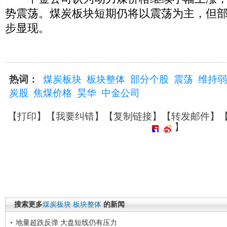
势震荡。煤炭板块短期仍将以震荡为主，但
步显现。
热词：
煤炭板块
板块整体
部分个股
震荡
维持弱
炭股
焦煤价格
昊华
中金公司
【
打印
】【
我要纠错
】【
复制链接
】【
转发邮件
】
】
搜索更多
煤炭板块
板块整体
的新闻
地量超跌反弹 大盘短线仍有压力