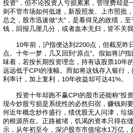
投资”，但不论投资人亏损累累，管理费却是
则不管市场如何低迷，新股照发、上市照批，
总之，股市迅速做“大”，是看得见的政绩，
钱，回报几厘几分，或者血本无归，皆不关
10年前，沪指便达到2200点，但截至昨日
点。十年一梦，几又回到“原点”。假如将沪
味着，若按长期投资理念，持有该股票10年的
远远低于CPI的涨幅。而如将这钱存入银行
利率计，加上复利，10年收益却可达41%。
投资十年却跑不赢CPI的股市还能称“投资
现今炒股亏损是系统性的必然归宿，赚钱则
何近年概念炒作盛行，绩优股无人问津，垃圾
的根源所在。正路被堵，饥渴的资本只得在
示，从年初至今，深沪股市市值缩水1万亿，