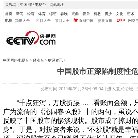
央视网
|
中国网络电视台
|
网站地图
首页
新闻
经济
体育
综艺
春晚
戏曲
音乐
科教
青少
文化
艺术
电视
频道大全
栏目大全
节目大全
直播中国
赛事直播
网络
中国网络电视台
>
经济台
>
财经资讯
>
中国股市正深陷制度性
发布时间:2011年09月26日 09:04 |
进入复兴论坛
|
“千点狂泻，万股折腰……看账面金额，只
广为流传的《沁园春·A股》中的两句，虽说
反映了中国股市的惨淡现状。股市成了掠财的“
身”。于是，对投资者来说，“不炒股”就是幸福