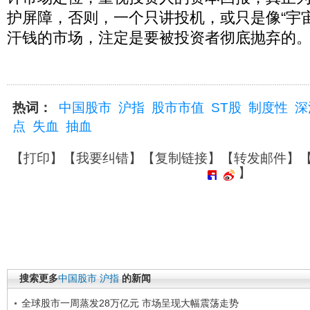
护屏障，否则，一个只讲投机，或只是像“宇
汗钱的市场，注定是要被投资者彻底抛弃的
热词：
中国股市
沪指
股市市值
ST股
制度性
深
点
失血
抽血
【
打印
】【
我要纠错
】【
复制链接
】【
转发邮件
】
】
搜索更多
中国股市
沪指
的新闻
全球股市一周蒸发28万亿元 市场呈现大幅震荡走势