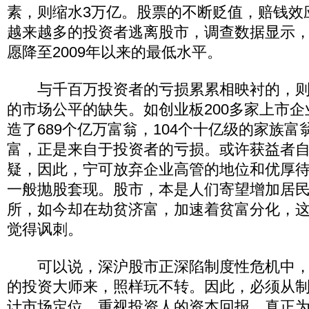
素，则缩水3万亿。股票的不断贬值，赔钱效
越来越多的投资者逃离股市，调查数据显示
愿降至2009年以来的最低水平。
与千百万投资者的亏损累累相映衬的，则是
的市场公平的缺失。如创业板200多家上市
造了689个亿万富翁，104个十亿级的家族
富，正是来自于投资者的亏损。或许获益者
疑，因此，宁可放弃企业高管的地位和优厚
一般抛股套现。股市，本是人们寄望增加居
所，如今却在劫贫济富，加速着贫富分化，
觉得讽刺。
可以说，深沪股市正深陷制度性危机中，
的投资大师来，照样玩不转。因此，必须从
计市场定位，重视投资人的资本回报，真正