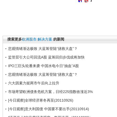
搜索更多
欧洲股市
解决方案
的新闻
悲观情绪渐达极致 大蓝筹登陆“拯救大盘”？
监管层引大公司回流A股 蓝筹回归步伐或将加快
IPO三巨头轮番来袭 中国水电今日“抽血”A股
悲观情绪渐达极致 大蓝筹登陆“拯救大盘”？
六大因素力挺两市午后向上拉升
市场寄望欧洲债务危机方案，日经225指数收涨近3%
[今日观察]全球经济寒冬再至(20110926)
[今日观察]意大利国债 中国要不要出手(20110914)