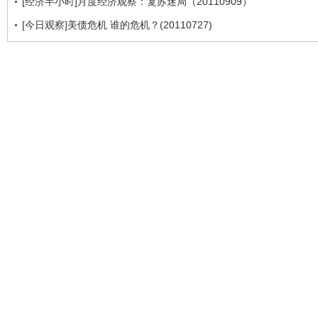
[经济半小时]月度经济观察：复苏迷局（20110909）
[今日观察]美债危机 谁的危机？(20110727)