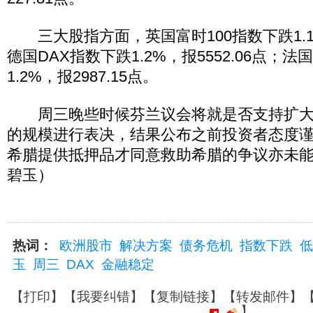
三大股指方面，英国富时100指数下跌1.1%，
德国DAX指数下跌1.2%，报5552.06点；法
1.2%，报2987.15点。
周三晚些时候芬兰议会将就是否支持扩大
的规模进行表决，结果公布之前投资者态度
希腊提供抵押品才同意救助希腊的争议亦未能
碧玉）
热词：
欧洲股市
解决方案
债务危机
指数下跌
低
玉
周三
DAX
金融稳定
【
打印
】【
我要纠错
】【
复制链接
】【
转发邮件
】
】