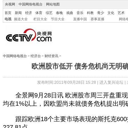
央视网
|
中国网络电视台
|
网站地图
首页
新闻
经济
体育
综艺
春晚
戏曲
音乐
科教
青少
文化
艺术
电视
频道大全
栏目大全
节目大全
直播中国
赛事直播
网络
中国网络电视台
>
经济台
>
财经资讯
>
欧洲股市低开 债务危机尚无明
发布时间:2011年09月28日 15:28 |
进入复兴论坛
|
全景网9月28日讯 欧洲股市周三开盘重
均在1%以上，因欧盟尚未就债务危机提出明
跟踪欧洲18个主要市场表现的斯托克600指
227.81点。