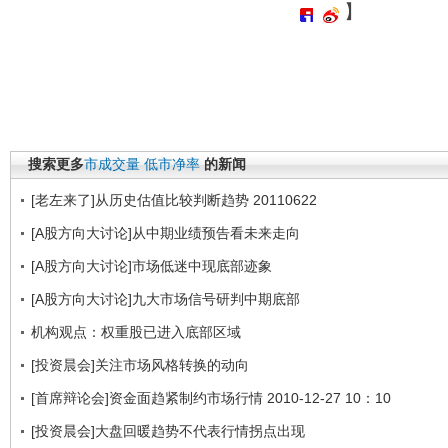
】
搜索更多
市成交量
低市净率
的新闻
[老左来了]从历史估值比较判断趋势 20110622
[A股方向大讨论]从中期业绩预告看未来走向
[A股方向大讨论]市场低迷中现底部迹象
[A股方向大讨论]九大市场信号研判中期底部
机构观点：权重股已进入底部区域
[投资晨会]关注市场风格转换的动向
[首席辩论会]资金面趋紧制约市场行情 2010-12-27 10：10
[投资晨会]大盘回暖趋势不代表行情拐点出现