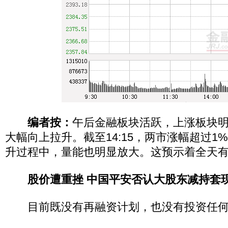
编者按：
午后金融板块活跃，上涨板块
大幅向上拉升。截至14:15，两市涨幅超过1
升过程中，量能也明显放大。这预示着全天
股价遭重挫
中国平安
否认大股东减持套
目前既没有再融资计划，也没有投资任何