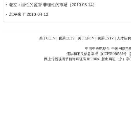
老左：理性的监管 非理性的市场（2010.05.14）
老左来了 2010-04-12
关于CCTV
|
联系CCTV
|
关于CNTV
|
联系CNTV
|
人才招聘
中国中央电视台 中国网络电
违法和不良信息举报
京ICP证060535号
网上传播视听节目许可证号 0102004
新出网证（京）字0