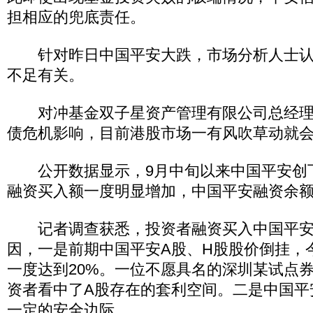
担相应的兜底责任。
针对昨日中国平安大跌，市场分析人士认
不足有关。
对冲基金双子星资产管理有限公司总经理
债危机影响，目前港股市场一有风吹草动就
公开数据显示，9月中旬以来中国平安创下
融资买入额一度明显增加，中国平安融资余额
记者调查获悉，投资者融资买入中国平安
因，一是前期中国平安A股、H股股价倒挂，
一度达到20%。一位不愿具名的深圳某试点
资者看中了A股存在的套利空间。二是中国平
一定的安全边际。