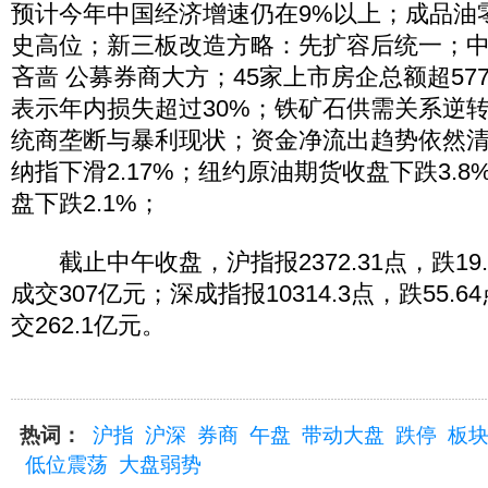
预计今年中国经济增速仍在9%以上；成品油
史高位；新三板改造方略：先扩容后统一；
吝啬 公募券商大方；45家上市房企总额超57
表示年内损失超过30%；铁矿石供需关系逆
统商垄断与暴利现状；资金净流出趋势依然清晰
纳指下滑2.17%；纽约原油期货收盘下跌3.
盘下跌2.1%；
截止中午收盘，沪指报2372.31点，跌19.7
成交307亿元；深成指报10314.3点，跌55.6
交262.1亿元。
热词：
沪指
沪深
券商
午盘
带动大盘
跌停
板
低位震荡
大盘弱势