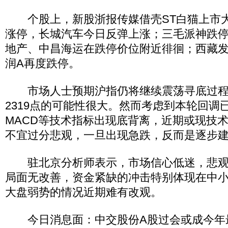
个股上，新股浙报传媒借壳ST白猫上市大
涨停，长城汽车今日反弹上涨；三毛派神跌
地产、中昌海运在跌停价位附近徘徊；西藏发
润A再度跌停。
市场人士预期沪指仍将继续震荡寻底过程
2319点的可能性很大。然而考虑到本轮回调
MACD等技术指标出现底背离，近期或现技
不宜过分悲观，一旦出现急跌，反而是逐步
驻北京分析师表示，市场信心低迷，悲观
局面无改善，资金紧缺的冲击特别体现在中
大盘弱势的情况近期难有改观。
今日消息面：中交股份A股过会或成今年最