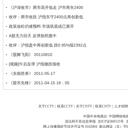
《沪深收市》两市高开低走 沪市再失2400
收评：两市收跌 沪指失守2400点再创新低
政策放松仍难预料 市场筑底或已展开
A股无力回天 反弹胎死腹中
收评：沪指盘中再创新低 跌0.95%报2392点
《股舞飞阳》 20110810
[视频]午后反弹 沪指微跌报收
《东南胜券》 2011-05-17
《股市先锋》 2011-04-15 18：05
关于CCTV
|
联系CCTV
|
关于CNTV
|
联系CNTV
|
人才招聘
中国中央电视台 中国网络电
违法和不良信息举报
京ICP证060535号
网上传播视听节目许可证号 0102004
新出网证（京）字0