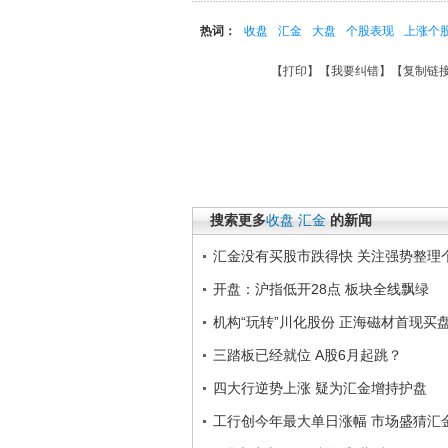
热词：
收盘
汇金
大盘
个股表现
上涨个
【
打印
】【
我要纠错
】【
复制链
搜索更多
收盘
汇金
的新闻
汇金没有买股市跌得快 关注强势整理
开盘：沪指低开28点 板块全线飘绿
机构“玩转”川化股份 正海磁材首现买
三踏板已经就位 A股6月起跳？
四大行逆势上涨 疑为汇金增持护盘
工行创今年最大单日涨幅 市场盛猜汇