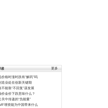
解读
更多
品价格时涨时跌有“解药”吗
制造业处在创新关键期
业不能靠“不回复”谋发展
油价金价下跌意味什么？
公关中传递的“负能量”
IMF增资能为中国带来什么