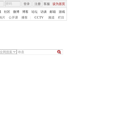
登录
注册
客服
设为首页
城
社区
微博
博客
论坛
访谈
邮箱
游戏
画片
公开课
播客
|
CCTV
频道
栏目