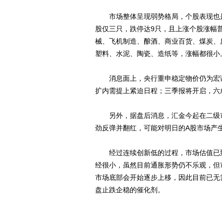
市场整体呈现弱势格局，个股表现也是跌
股仅三只，跌停达9只，且上涨个股涨幅
械、飞机制造、酿酒、商业百货、煤炭、房
塑料、水泥、陶瓷、造纸等，涨幅都很小
消息面上，央行重申稳定物价仍为宏调
扩内需提上紧迫日程；三季报将开启，六
另外，据盘后消息，汇金今起在二级市
劲反弹并翻红，可能对明日的A股市场产
经过连续创新低的过程，市场估值已到
经很小，虽然目前通胀形势仍不乐观，但
市场底部会开始逐步上移，因此目前已无
盘止跌企稳的催化剂。