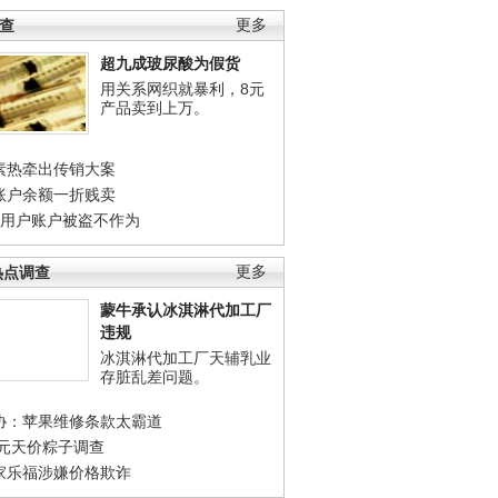
调查
更多
超九成玻尿酸为假货
用关系网织就暴利，8元
产品卖到上万。
素热牵出传销大案
账户余额一折贱卖
店用户账户被盗不作为
热点调查
更多
蒙牛承认冰淇淋代加工厂
违规
冰淇淋代加工厂天辅乳业
存脏乱差问题。
协：苹果维修条款太霸道
0元天价粽子调查
家乐福涉嫌价格欺诈