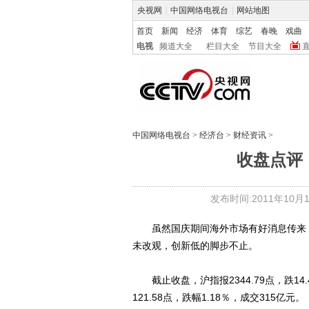
央视网
|
中国网络电视台
|
网站地图
首页
新闻
经济
体育
综艺
春晚
戏曲
电视
频道大全
栏目大全
节目大全
中国网络电视台
>
经济台
>
财经资讯
>
收盘点评
发布时间:2011年10月10
虽然国庆期间海外市场有好消息传来，
未改观，创新低的脚步不止。
截止收盘，沪指报2344.79点，跌14.4
121.58点，跌幅1.18％，成交315亿元。