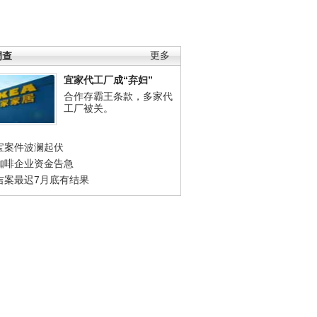
调查
更多
宜家代工厂成“弃妇”
合作存霸王条款，多家代
工厂被关。
宝案件波澜起伏
咖啡企业资金告急
吉案最迟7月底有结果