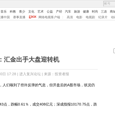
音乐
科教
青少
文化
艺术
公益
产经
汽车
旅游
健康
时尚
三农
商
直播中国
赛事直播
网络电视客户端
|
高清
电影
电视剧
纪录片
动
：汇金出手大盘迎转机
日 17:28 |
进入复兴论坛
| 来源：投资者报
人们嗅到了些许反弹的气息，但开盘后的A股市场，状况仍
3点，跌幅0.61％，成交408亿元；深成指报10170.75点，跌