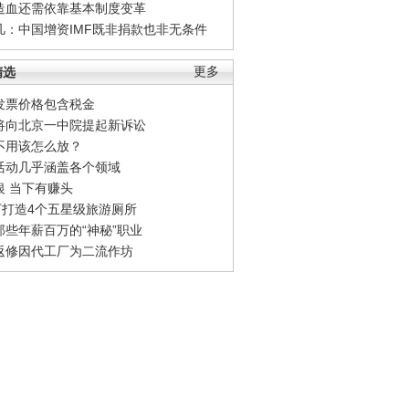
造血还需依靠基本制度变革
凡：中国增资IMF既非捐款也非无条件
精选
更多
发票价格包含税金
将向北京一中院提起新诉讼
不用该怎么放？
活动几乎涵盖各个领域
银 当下有赚头
0万打造4个五星级旅游厕所
那些年薪百万的“神秘”职业
返修因代工厂为二流作坊