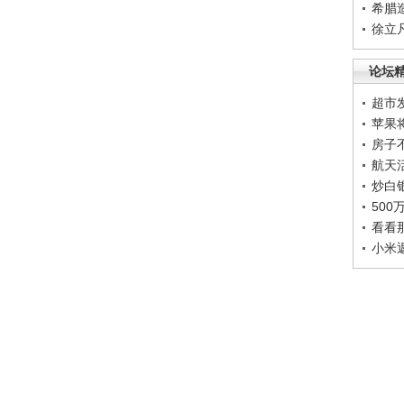
希腊
徐立
论坛
超市
苹果
房子
航天
炒白
50
看看
小米