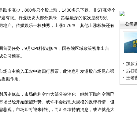
多涨少，800多只个股上涨，1400多只下跌。非ST涨停个
普遍有限。行业板块大部分飘绿，跌幅最深的依次是纺织机
公司
地产。传媒娱乐一枝独秀，上涨1.76％，其他上涨板块还有
。
首要任务，9月CPI料仍超6％；国务院区域政策密集出台
成公司预喜。
加多
后谷
场自主购入工农中建四行股票，此消息引发港股市场尾市强
王老
生提振作用。
历史低点，市场的利空也大部分被消化，继续下跌的空间已
市场已经开始酝酿升势。或许不会出现大规模的反弹行情，但
需悲观，市场即将迎来转机，而汇金增持的消息，或许就是大