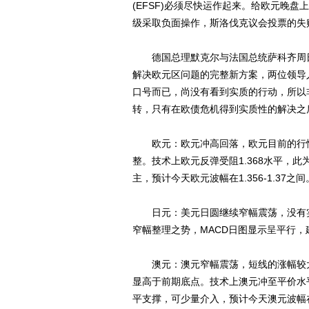
(EFSF)必须尽快运作起来。给欧元晚盘
级采取负面操作，斯洛伐克议会投票的失
德国总理默克尔与法国总统萨科齐周日
解决欧元区问题的完整新方案，两位领导
口号而已，尚没有看到实质的行动，所以
转，只有在欧债危机得到实质性的解决之
欧元：欧元冲高回落，欧元目前的行情
整。技术上欧元反弹受阻1.368水平，此
主，预计今天欧元波幅在1.356-1.37之间
日元：美元日圆继续窄幅震荡，没有实
窄幅整理之势，MACD日图显示呈平行，
澳元：澳元窄幅震荡，短线的涨幅较大
显高于前期底点。技术上澳元冲至平价水平
平支撑，可少量介入，预计今天澳元波幅在0.