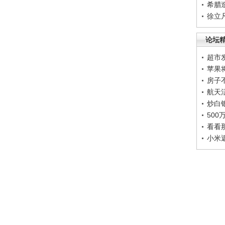
希腊
徐立
论坛
超市
苹果
房子
航天
炒白
50
看看
小米