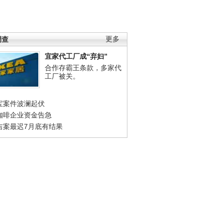
调查
更多
宜家代工厂成“弃妇”
合作存霸王条款，多家代
工厂被关。
宝案件波澜起伏
咖啡企业资金告急
吉案最迟7月底有结果