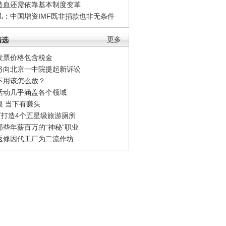
造血还需依靠基本制度变革
凡：中国增资IMF既非捐款也非无条件
精选
更多
发票价格包含税金
将向北京一中院提起新诉讼
不用该怎么放？
活动几乎涵盖各个领域
银 当下有赚头
0万打造4个五星级旅游厕所
那些年薪百万的“神秘”职业
返修因代工厂为二流作坊