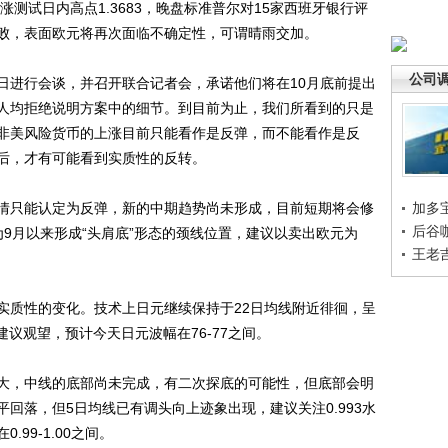
上涨测试日内高点1.3683，晚盘标准普尔对15家西班牙银行评
败，表面欧元将再次面临不确定性，可谓晴雨交加。
公司
进行会谈，并召开联合记者会，承诺他们将在10月底前提出
人均拒绝说明方案中的细节。到目前为止，我们所看到的只是
非美风险货币的上涨目前只能看作是反弹，而不能看作是反
后，才有可能看到实质性的反转。
只能认定为反弹，新的中期趋势尚未形成，目前短期将会修
加多
后谷
为9月以来形成“头肩底”形态的颈线位置，建议以卖出欧元为
王老
。
质性的变化。技术上日元继续保持于22日均线附近徘徊，呈
建议观望，预计今天日元波幅在76-77之间。
，中线的底部尚未完成，有二次探底的可能性，但底部会明
回落，但5日均线已有调头向上迹象出现，建议关注0.993水
99-1.00之间。