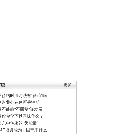
解读
更多
品价格时涨时跌有“解药”吗
制造业处在创新关键期
业不能靠“不回复”谋发展
油价金价下跌意味什么？
公关中传递的“负能量”
IMF增资能为中国带来什么