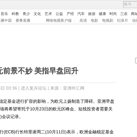
音乐
科教
青少
文化
艺术
公益
产经
汽车
旅游
健康
时尚
三农
商
直播中国
赛事直播
网络电视客户端
|
高清
电影
电视剧
纪录片
动
欧元前景不妙 美指早盘回升
 03:36 |
进入复兴论坛
| 来源：亚洲外汇网
定基金进行扩容的影响，为欧元上扬制造了障碍。亚洲早盘
场将希望寄托于10月23日的欧元区峰会。短线投资者需要关
)会议记录。
ECB)行长特里谢周二(10月11日)表示，欧洲金融稳定基金