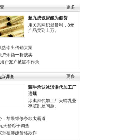
调查
更多
超九成玻尿酸为假货
用关系网织就暴利，8元
产品卖到上万。
素热牵出传销大案
账户余额一折贱卖
店用户账户被盗不作为
热点调查
更多
蒙牛承认冰淇淋代加工厂
违规
冰淇淋代加工厂天辅乳业
存脏乱差问题。
协：苹果维修条款太霸道
0元天价粽子调查
家乐福涉嫌价格欺诈