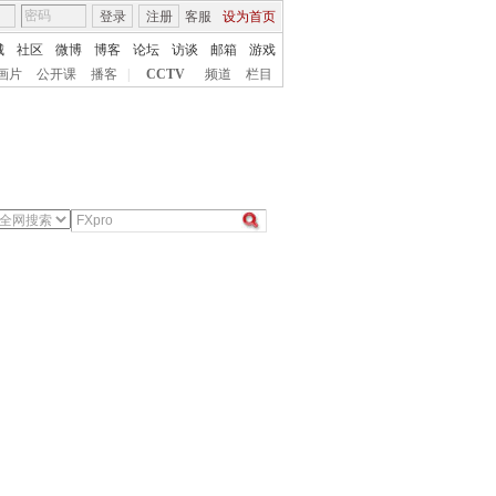
登录
注册
客服
设为首页
城
社区
微博
博客
论坛
访谈
邮箱
游戏
画片
公开课
播客
|
CCTV
频道
栏目