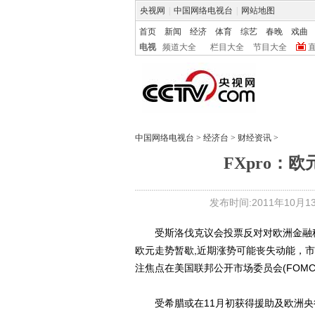
央视网
|
中国网络电视台
|
网站地图
首页
新闻
经济
体育
综艺
春晚
戏曲
电视
频道大全
栏目大全
节目大全
中国网络电视台
>
经济台
>
财经资讯
>
FXpro：
发布时间:2011年10月13日
受斯洛伐克议会投票反对对欧洲金融稳
欧元走势暂歇,近期涨势可能丧失动能，市
注焦点在美国联邦公开市场委员会(FOMC
受希腊或在11月初获得援助及欧洲央行(