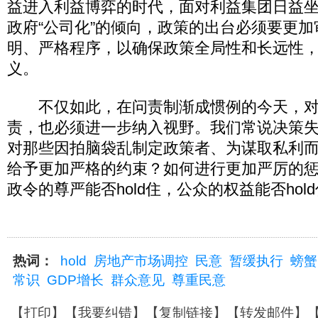
益进入利益博弈的时代，面对利益集团日益
政府“公司化”的倾向，政策的出台必须要更
明、严格程序，以确保政策全局性和长远性
义。
不仅如此，在问责制渐成惯例的今天，对
责，也必须进一步纳入视野。我们常说决策
对那些因拍脑袋乱制定政策者、为谋取私利
给予更加严格的约束？如何进行更加严厉的
政令的尊严能否hold住，公众的权益能否hol
热词：
hold
房地产市场调控
民意
暂缓执行
螃蟹
常识
GDP增长
群众意见
尊重民意
【
打印
】【
我要纠错
】【
复制链接
】【
转发邮件
】