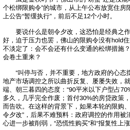
个松绑限购令”的城市，从上午公布放宽住房
上公告“暂缓执行”，前后不足12个小时。
要说什么是朝令夕改，这恐怕是经典之作
好，迫于压力也罢，佛山的限购令没有hold
不淡定了：会不会还有什么变通的松绑措施
会卷土重来？
“叫停与否，并不重要，地方政府的心态摆
地产市场调控之所以曲折反复、屡屡失效，
端、朝三暮四的态度：“90平米以下户型占70
多久，几乎完全作废；首付30%的房贷政策
而告吹。在这样的背景下，如果本轮的限购、
令夕改”，后果不难预料：政府调控的作用被
心进一步被削弱，“恐慌性购买”和“报复性上