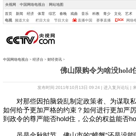
央视网
|
中国网络电视台
|
网站地图
首页
新闻
经济
体育
综艺
春晚
戏曲
音乐
科教
青少
文化
艺术
电视
频道大全
栏目大全
节目大全
直播中国
赛事直播
网络
中国网络电视台
>
经济台
>
财经资讯
>
佛山限购令为啥没hold
发布时间:2011年10月13日 09:24 |
进入复兴论坛
|
对那些因拍脑袋乱制定政策者、为谋取私
如何给予更加严格的约束？如何进行更加严厉
到政令的尊严能否hold住，公众的权益能否ho
虽是金秋时节，佛山市的“螃蟹”还是没能