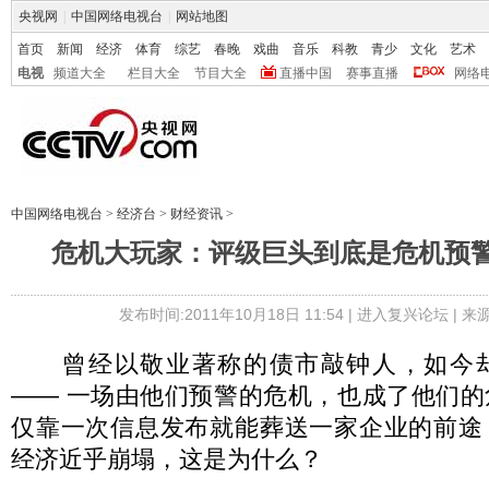
央视网
|
中国网络电视台
|
网站地图
首页
新闻
经济
体育
综艺
春晚
戏曲
音乐
科教
青少
文化
艺术
电视
频道大全
栏目大全
节目大全
直播中国
赛事直播
网络
中国网络电视台
>
经济台
>
财经资讯
>
危机大玩家：评级巨头到底是危机预警
发布时间:2011年10月18日 11:54 |
进入复兴论坛
| 
曾经以敬业著称的债市敲钟人，如今却
—— 一场由他们预警的危机，也成了他们
仅靠一次信息发布就能葬送一家企业的前途
经济近乎崩塌，这是为什么？