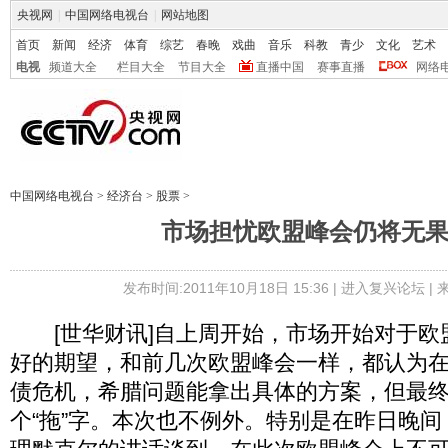
央视网
|
中国网络电视台
|
网站地图
首页
新闻
经济
体育
综艺
春晚
戏曲
音乐
科教
青少
文化
艺术
电视
频道大全
栏目大全
节目大全
直播中国
赛事直播
网络
中国网络电视台
>
经济台
>
股票
>
市场担忧欧盟峰会仍将无
发布时间:2011年10月18日 15:36 |
进入复兴论坛
|
[世华财讯]自上周开始，市场开始对于欧
好的期望，和前几次欧盟峰会一样，都认为
债危机，希腊问题能拿出具体的方案，但最
个“拖”字。本次也不例外。特别是在昨日晚