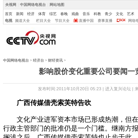
央视网
|
中国网络电视台
|
网站地图
首页
新闻
经济
体育
综艺
春晚
戏曲
音乐
科教
青少
文化
艺术
电视
频道大全
栏目大全
节目大全
直播中国
赛事直播
网络
中国网络电视台
>
经济台
>
财经资讯
>
影响股价变化重要公司要闻一览(1
发布时间:2011年10月20日 05:23 |
进入复兴论坛
|
广西传媒借壳索芙特告吹
文化产业进军资本市场已形成热潮，但在
行政主管部门的批准仍是一个门槛。继南方报
搁浅之后，广西传媒借壳索芙特也止步于此