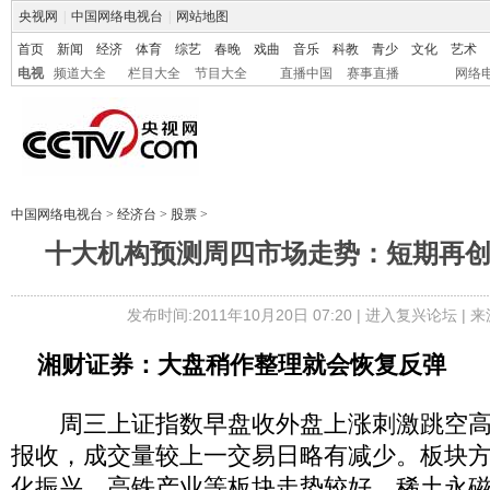
央视网
|
中国网络电视台
|
网站地图
首页
新闻
经济
体育
综艺
春晚
戏曲
音乐
科教
青少
文化
艺术
电视
频道大全
栏目大全
节目大全
直播中国
赛事直播
网络
中国网络电视台
>
经济台
>
股票
>
十大机构预测周四市场走势：短期再
发布时间:2011年10月20日 07:20 |
进入复兴论坛
| 
湘财证券：大盘稍作整理就会恢复反弹
周三上证指数早盘收外盘上涨刺激跳空高
报收，成交量较上一交易日略有减少。板块
化振兴、高铁产业等板块走势较好，稀土永