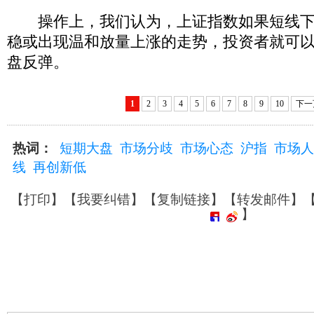
操作上，我们认为，上证指数如果短线下探
稳或出现温和放量上涨的走势，投资者就可
盘反弹。
1
2
3
4
5
6
7
8
9
10
下一
热词：
短期大盘
市场分歧
市场心态
沪指
市场人
线
再创新低
【
打印
】【
我要纠错
】【
复制链接
】【
转发邮件
】
】