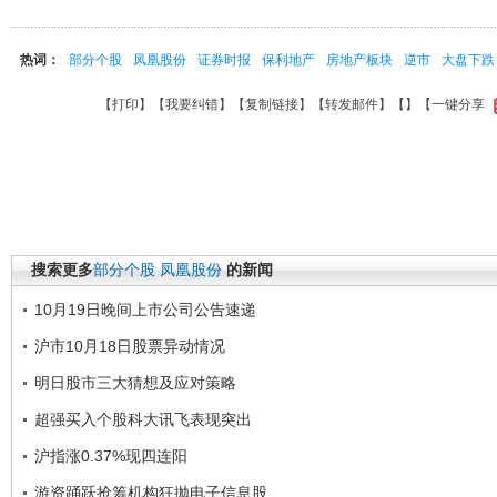
热词：
部分个股
凤凰股份
证券时报
保利地产
房地产板块
逆市
大盘下跌
【
打印
】【
我要纠错
】【
复制链接
】【
转发邮件
】【
】
【一键分享
搜索更多
部分个股
凤凰股份
的新闻
10月19日晚间上市公司公告速递
沪市10月18日股票异动情况
明日股市三大猜想及应对策略
超强买入个股科大讯飞表现突出
沪指涨0.37%现四连阳
游资踊跃抢筹机构狂抛电子信息股