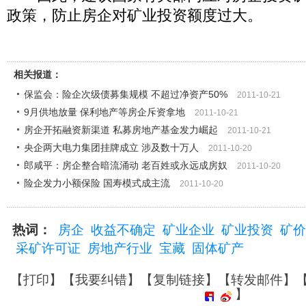
政策，防止房企对矿业投资额度过大。
相关报道：
保监会：险企次级债募集规模 不超过净资产50%
2011-10-21
9月供地放量 保利地产等房企斥资拿地
2011-10-21
房企开拓融资新渠道 私募房地产基金发力崛起
2011-10-21
央企两大电力集团挂牌成立 涉及数十万人
2011-10-20
郎咸平：房企整合暗流涌动 老百姓或永远成房奴
2011-10-20
险企发力小额保险 国寿模式成主流
2011-10-20
热词：
房企
收益不确定
矿业企业
矿业投资
矿价
采矿许可证
房地产行业
宝藏
固体矿产
【
打印
】【
我要纠错
】【
复制链接
】【
转发邮件
】
】