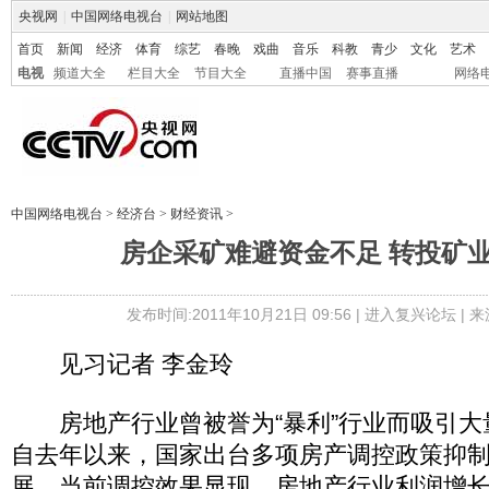
央视网
|
中国网络电视台
|
网站地图
首页
新闻
经济
体育
综艺
春晚
戏曲
音乐
科教
青少
文化
艺术
电视
频道大全
栏目大全
节目大全
直播中国
赛事直播
网络
中国网络电视台
>
经济台
>
财经资讯
>
房企采矿难避资金不足 转投矿
发布时间:2011年10月21日 09:56 |
进入复兴论坛
| 
见习记者 李金玲
房地产行业曾被誉为“暴利”行业而吸引大
自去年以来，国家出台多项房产调控政策抑
展，当前调控效果显现，房地产行业利润增