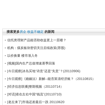
搜索更多
房企
收益不确定
的新闻
信托类理财产品能否助收益更上一层楼？
机构：煤炭板块密切关注后续政策(荐股)
以价换量 楼市渐入冬
[视频]国内生产总值增速逐季回落
[今日观察]冰岛买地“诗意”还是“失意”？(20110906)
[今日观察]《婚姻法》新解--能否算清经济账？（20110815）
[经济信息联播]整期视频（20110714）
[对话]谁在左右中国“钱流”(20110710)
[老左来了]市场还差最后一跌 20110620