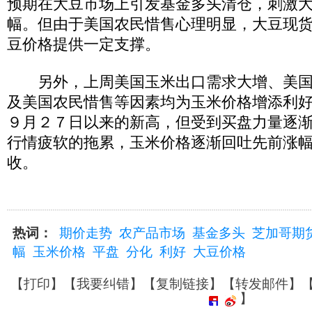
预期在大豆市场上引发基金多头清仓，刺激
幅。但由于美国农民惜售心理明显，大豆现
豆价格提供一定支撑。
另外，上周美国玉米出口需求大增、美国
及美国农民惜售等因素均为玉米价格增添利
９月２７日以来的新高，但受到买盘力量逐
行情疲软的拖累，玉米价格逐渐回吐先前涨
收。
热词：
期价走势
农产品市场
基金多头
芝加哥期
幅
玉米价格
平盘
分化
利好
大豆价格
【
打印
】【
我要纠错
】【
复制链接
】【
转发邮件
】
】