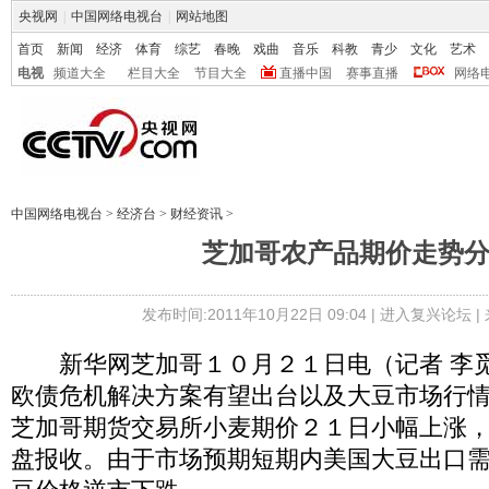
央视网
|
中国网络电视台
|
网站地图
首页
新闻
经济
体育
综艺
春晚
戏曲
音乐
科教
青少
文化
艺术
电视
频道大全
栏目大全
节目大全
直播中国
赛事直播
网络
中国网络电视台
>
经济台
>
财经资讯
>
芝加哥农产品期价走势
发布时间:2011年10月22日 09:04 |
进入复兴论坛
|
新华网芝加哥１０月２１日电（记者 李觅
欧债危机解决方案有望出台以及大豆市场行
芝加哥期货交易所小麦期价２１日小幅上涨
盘报收。由于市场预期短期内美国大豆出口