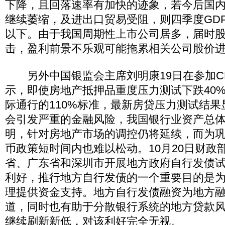
下降，且回落速率有加快的迹象，若今后国
继续萎缩，及进出口贸易受阻，则四季度GD
以下。由于我国周期性上市公司居多，届时
击，盈利前景不乐观可能拖累相关公司股价
另外中国银监会主席刘明康19日在参加C
示，即使房地产抵押品重度压力测试下跌40
际通行的110%标准，最新房贷压力测试结
会引发严重的金融风险，我国银行业资产总
明，针对房地产市场的调控仍将延续，而为
币政策短时间内也难以松动。10月20日财政
省、广东省和深圳市开展地方政府自行发债
利好，推行地方自行发债的一个重要目的是
理提供资金支持。地方自行发债融资为地方
道，同时也有助于分散银行系统的地方贷款
继续刷新新低，对该利好完全无视。