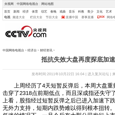
央视网
|
中国网络电视台
|
网站地图
首页
新闻
经济
体育
综艺
春晚
戏曲
音乐
科教
青少
文化
艺术
电视
频道大全
栏目大全
节目大全
直播中国
赛事直播
网络
中国网络电视台
>
经济台
>
财经资讯
>
抵抗失效大盘再度探底加
发布时间:2011年10月22日 16:04 |
进入复兴论坛
|
上周经历了4天短暂反弹后，本周大盘重
击穿了2318点前期低点，而且深成指还失守
上看，股指经过短暂反弹之后已进入加速下
无外力支持，短期内跌势难以得到根本扭转