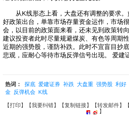
从K线形态上看，大盘还有调整的要求。
好政策出台，单靠市场存量资金运作，市场
会，以目前的政策面来看，还未见到政策转
建议投资者此时尽量规避煤炭、有色等周期
近期的强势股，谨防补跌。此时不宜盲目抄
悲观，应耐心等待市场反弹信号出现。 爱建证
热词：
探底
爱建证券
补跌
大盘重
强势股
利好
金
反弹机会
K线
【
打印
】【
我要纠错
】【
复制链接
】【
转发邮件
】
】