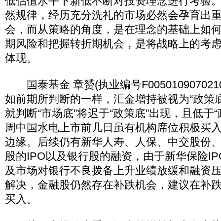
低估值水平下新低不断对投资理念进行考验
然规律，经历充分洗礼的市场必然会孕育出
会，而从策略的角度，是在理念的基础上如
期风险和把握转折期机会，是将战略上的考
体现。
国泰基金 章赟(执业编号F00501090702
如前期所判断的一样，汇金增持被视为“政策
就判断“市场底”将迟于“政策底”出现，且低于
周中国水电上市前几日虽有机构席位积极买
边缘。后续仍有新华人寿、人保、中交股份
股的IPO以及银行股的融资，由于新华保险I
及市场对银行不良拨备上升业绩放缓和融资
解决，金融股仍然存在补跌机会，建议在补
买入。