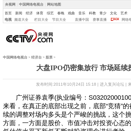
央视网
|
中国网络电视台
|
网站地图
首页
新闻
经济
体育
综艺
春晚
戏曲
音乐
科教
青少
文化
艺术
电视
频道大全
栏目大全
节目大全
直播中国
赛事直播
网络
中国网络电视台
>
经济台
>
股票
>
大盘IPO仍密集放行 市场延续
发布时间:2011年10月24日 15:18 |
进入复兴论坛
|
广州证券袁季(执业编号：S0320200010
来看，在真正的底部出现之前，底部“竞猜”
续的调整对场内多头是个严峻的挑战，这个
方面，一方面是股价、市值冲击对投资心态