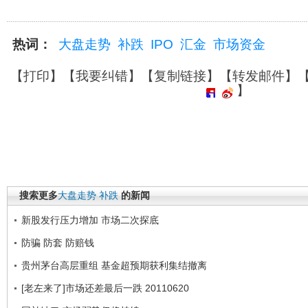
热词：
大盘走势
补跌
IPO
汇金
市场资金
【
打印
】【
我要纠错
】【
复制链接
】【
转发邮件
】
】
搜索更多
大盘走势
补跌
的新闻
新股发行压力增加 市场二次探底
防骗 防套 防赔钱
贵州茅台高层重组 基金超预期获利集结撤离
[老左来了]市场还差最后一跌 20110620