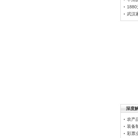
188
武汉
深度
农产
装备
彩票