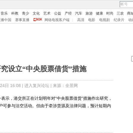
音乐
科教
青少
文化
艺术
公益
产经
汽车
旅游
健康
时尚
三农
商
直播中国
赛事直播
网络电视客户端
|
高清
电影
电视剧
纪录片
动
究设立“中央股票借货”措施
日 16:08 |
进入复兴论坛
| 来源：全景网
一表示，港交所正在计划明年对“中央股票借货”措施作出研究，
户可参与沽空活动。但由于牵涉货源及法律问题，预计短期内