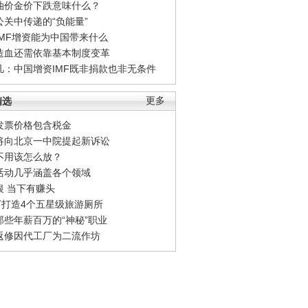
油价金价下跌意味什么？
公关中传递的“负能量”
IMF增资能为中国带来什么
造血还需依靠基本制度变革
凡：中国增资IMF既非捐款也非无条件
精选
更多
发票价格包含税金
将向北京一中院提起新诉讼
不用该怎么放？
活动几乎涵盖各个领域
银 当下有赚头
0万打造4个五星级旅游厕所
那些年薪百万的“神秘”职业
返修因代工厂为二流作坊