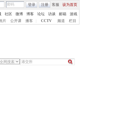
登录
注册
客服
设为首页
城
社区
微博
博客
论坛
访谈
邮箱
游戏
画片
公开课
播客
|
CCTV
频道
栏目