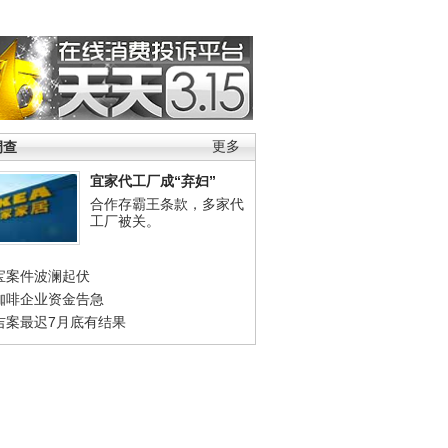
调查
更多
宜家代工厂成“弃妇”
合作存霸王条款，多家代
工厂被关。
宝案件波澜起伏
咖啡企业资金告急
吉案最迟7月底有结果