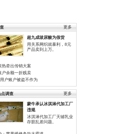
调查
更多
超九成玻尿酸为假货
用关系网织就暴利，8元
产品卖到上万。
素热牵出传销大案
账户余额一折贱卖
店用户账户被盗不作为
热点调查
更多
蒙牛承认冰淇淋代加工厂
违规
冰淇淋代加工厂天辅乳业
存脏乱差问题。
协：苹果维修条款太霸道