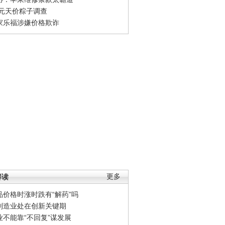
0元天价粽子调查
家乐福涉嫌价格欺诈
解读
更多
品价格时涨时跌有“解药”吗
制造业处在创新关键期
业不能靠“不回复”谋发展