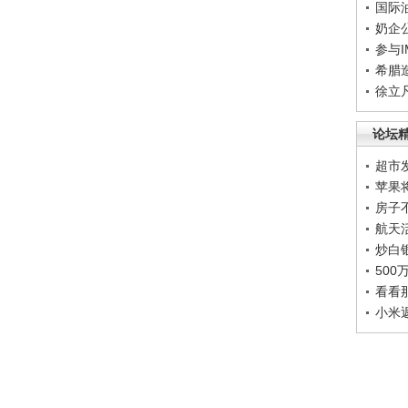
国际
奶企
参与
希腊
徐立
论坛
超市
苹果
房子
航天
炒白
50
看看
小米