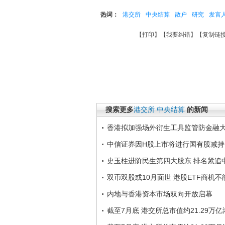
热词：
港交所
中央结算
散户
研究
发言
【
打印
】【
我要纠错
】【
复制链
搜索更多
港交所
中央结算
的新闻
香港拟加强场外衍生工具监管防金融
中信证券因H股上市将进行国有股减持
史玉柱进阶民生第四大股东 排名紧追
双币双股或10月面世 港股ETF商机不
内地与香港资本市场双向开放启幕
截至7月底 港交所总市值约21.29万亿