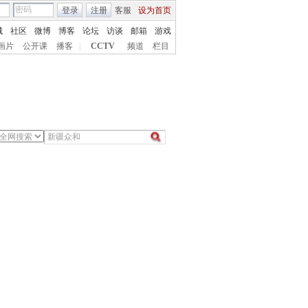
登录
注册
客服
设为首页
城
社区
微博
博客
论坛
访谈
邮箱
游戏
画片
公开课
播客
|
CCTV
频道
栏目