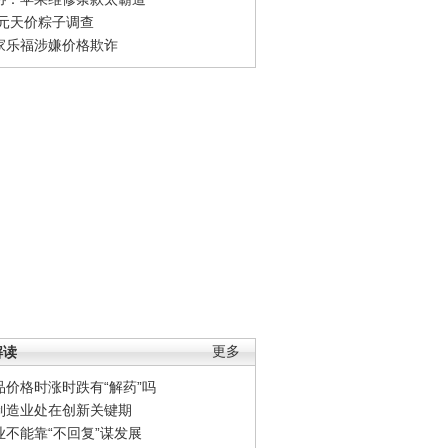
0元天价粽子调查
家乐福涉嫌价格欺诈
解读
更多
品价格时涨时跌有“解药”吗
制造业处在创新关键期
业不能靠“不回复”谋发展