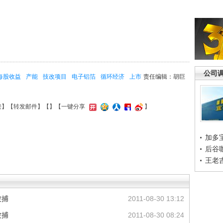
公司
每股收益
产能
技改项目
电子铝箔
循环经济
上市
责任编辑：胡巨
接
】【
转发邮件
】【
】
【一键分享
】
加多
后谷
王老
被捕
2011-08-30 13:12
被捕
2011-08-30 08:24