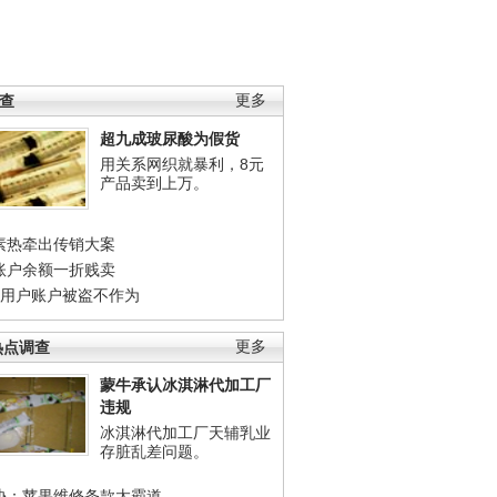
调查
更多
超九成玻尿酸为假货
用关系网织就暴利，8元
产品卖到上万。
素热牵出传销大案
账户余额一折贱卖
店用户账户被盗不作为
热点调查
更多
蒙牛承认冰淇淋代加工厂
违规
冰淇淋代加工厂天辅乳业
存脏乱差问题。
协：苹果维修条款太霸道