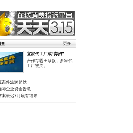
调查
更多
宜家代工厂成“弃妇”
合作存霸王条款，多家代
工厂被关。
宝案件波澜起伏
咖啡企业资金告急
吉案最迟7月底有结果