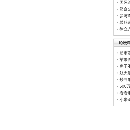
国际
奶企
参与
希腊
徐立
论坛
超市
苹果
房子
航天
炒白
50
看看
小米