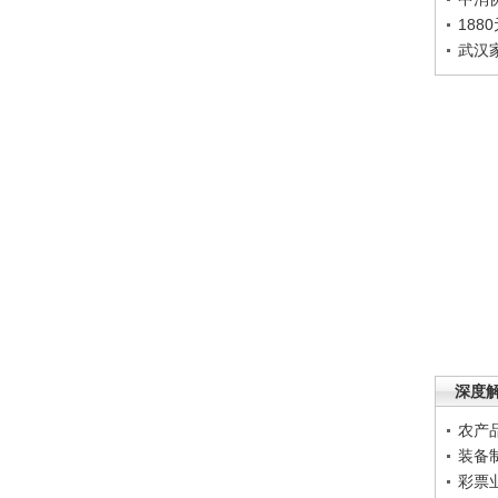
188
武汉
深度
农产
装备
彩票