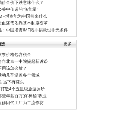
油价金价下跌意味什么？
公关中传递的“负能量”
IMF增资能为中国带来什么
造血还需依靠基本制度变革
凡：中国增资IMF既非捐款也非无条件
精选
更多
发票价格包含税金
将向北京一中院提起新诉讼
不用该怎么放？
活动几乎涵盖各个领域
银 当下有赚头
0万打造4个五星级旅游厕所
那些年薪百万的“神秘”职业
返修因代工厂为二流作坊