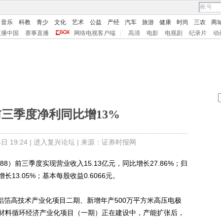
音乐
科教
青少
文化
艺术
公益
产经
汽车
旅游
健康
时尚
三农
商
直播中国
赛事直播
网络电视客户端
|
高清
电影
电视剧
纪录片
动
三季度净利同比增13%
 19:24 |
进入复兴论坛
| 来源：证券时报网
）前三季度实现营业收入15.13亿元，同比增长27.86%；归
13.05%；基本每股收益0.6066元。
铝箔高技术产业化项目二期、新增年产500万平方米高压电极
材料循环经济产业化项目（一期）正在建设中，产能扩张后，