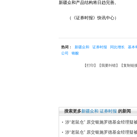
新疆众和产品结构将日趋完善。
（《证券时报》快讯中心）
热词：
新疆众和
证券时报
同比增长
基本
公司
铬酸
【
打印
】【
我要纠错
】【
复制链
搜索更多
新疆众和
证券时报
的新闻
涉“老鼠仓” 原交银施罗德基金经理疑
涉“老鼠仓” 原交银施罗德基金经理疑