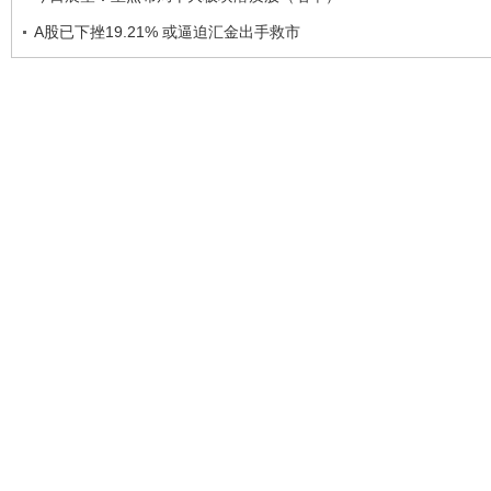
A股已下挫19.21% 或逼迫汇金出手救市