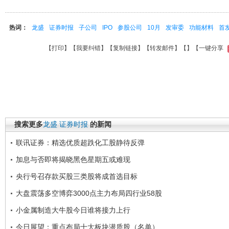
热词：
龙盛
证券时报
子公司
IPO
参股公司
10月
发审委
功能材料
首
【
打印
】【
我要纠错
】【
复制链接
】【
转发邮件
】【
】
【一键分享
搜索更多
龙盛
证券时报
的新闻
联讯证券：精选优质超跌化工股静待反弹
加息与否即将揭晓黑色星期五或难现
央行号召存款买股三类股将成首选目标
大盘震荡多空博弈3000点主力布局四行业58股
小金属制造大牛股今日谁将接力上行
今日展望：重点布局十大板块潜质股（名单）