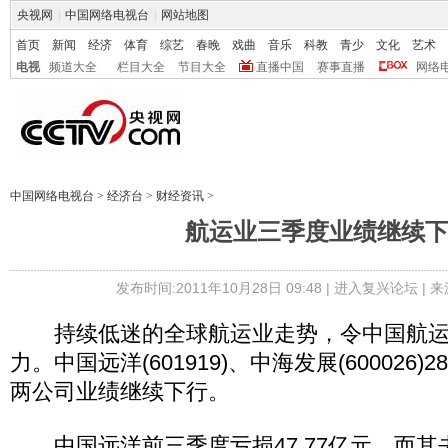
央视网
|
中国网络电视台
|
网站地图
首页
新闻
经济
体育
综艺
春晚
戏曲
音乐
科教
青少
文化
艺术
电视
频道大全
栏目大全
节目大全
直播中国
赛事直播
网络
中国网络电视台
>
经济台
>
财经资讯
>
航运业三季度业绩继续
发布时间:2011年10月28日 09:48 |
进入复兴论坛
| 
持续低迷的全球航运业走势，令中国航运
力。中国远洋(601919)、中海发展(600026
两公司业绩继续下行。
中国远洋前三季度亏损47.77亿元，而其