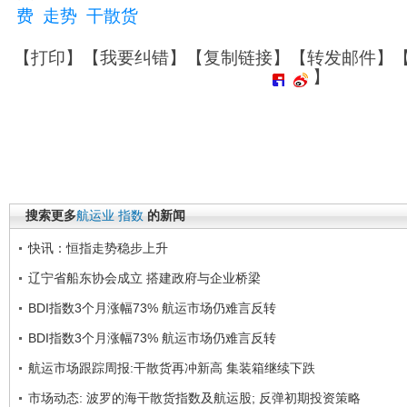
费
走势
干散货
【
打印
】【
我要纠错
】【
复制链接
】【
转发邮件
】
】
搜索更多
航运业
指数
的新闻
快讯：恒指走势稳步上升
辽宁省船东协会成立 搭建政府与企业桥梁
BDI指数3个月涨幅73% 航运市场仍难言反转
BDI指数3个月涨幅73% 航运市场仍难言反转
航运市场跟踪周报:干散货再冲新高 集装箱继续下跌
市场动态: 波罗的海干散货指数及航运股; 反弹初期投资策略