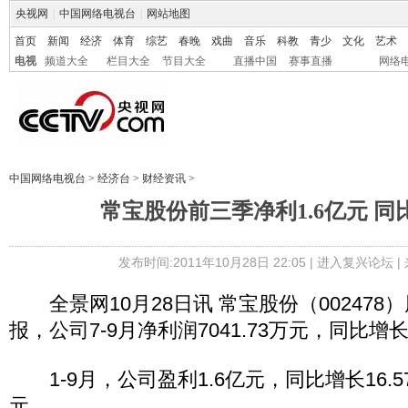
央视网
|
中国网络电视台
|
网站地图
首页
新闻
经济
体育
综艺
春晚
戏曲
音乐
科教
青少
文化
艺术
电视
频道大全
栏目大全
节目大全
直播中国
赛事直播
网络
中国网络电视台
>
经济台
>
财经资讯
>
常宝股份前三季净利1.6亿元 同比
发布时间:2011年10月28日 22:05 |
进入复兴论坛
|
全景网10月28日讯 常宝股份（002478
报，公司7-9月净利润7041.73万元，同比增长3
1-9月，公司盈利1.6亿元，同比增长16.5
元。