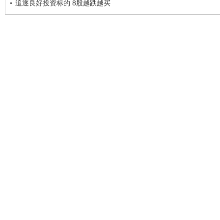
追逐良好投资标的 8股越跌越买