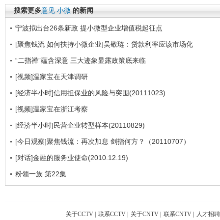
搜索更多
意见
小微
的新闻
宁波拟出台26条新政 提小微型企业增值税起征点
[聚焦钱流 如何扶持小微企业]吴敬琏：贷款利率应该市场化
“二指禅”蕴含深意 三大迹象显露政策底来临
[视频]温家宝在天津调研
[经济半小时]信用担保业的风险与突围(20111023)
[视频]温家宝在浙江考察
[经济半小时]民营企业转型样本(20110829)
[今日观察]聚焦钱流：再次加息 剑指何方？（20110707）
[对话]金融的服务业使命(2010.12.19)
粉领一族 第22集
关于CCTV
|
联系CCTV
|
关于CNTV
|
联系CNTV
|
人才招聘