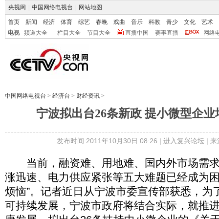
央视网
|
中国网络电视台
|
网站地图
首页
新闻
经济
体育
综艺
春晚
戏曲
音乐
科教
青少
文化
艺术
电视
频道大全
栏目大全
节目大全
直播中国
赛事直播
网络
中国网络电视台
>
经济台
>
财经资讯
>
宁波拟出台26条新政 提小微型企
发布时间:2011年10月30日 08:26 |
进入复兴论坛
| 
当前，融资难、用地难、国内外市场需求
涨迅速、电力供应紧张等五大难题已经成为困
烦恼”。记者近日从宁波市委宣传部获悉，为
可持续发展，宁波市政府将结合实际，就推