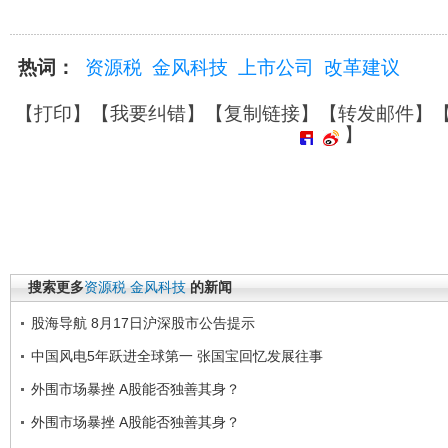
热词：
资源税
金风科技
上市公司
改革建议
【
打印
】【
我要纠错
】【
复制链接
】【
转发邮件
】
】
搜索更多
资源税
金风科技
的新闻
股海导航 8月17日沪深股市公告提示
中国风电5年跃进全球第一 张国宝回忆发展往事
外围市场暴挫 A股能否独善其身？
外围市场暴挫 A股能否独善其身？