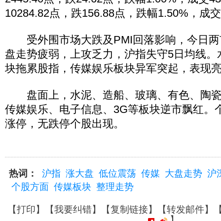
10284.82点，跌156.88点，跌幅1.50%，成
受外围市场大跌及PMI回落影响，今日两
盘走势疲弱，上攻乏力，沪指失守5日均线。
块拖累股指，传媒娱乐板块异军突起，表现
盘面上，水泥、造船、玻璃、有色、陶瓷
传媒娱乐、电子信息、3G等板块逆市飘红。
涨停，无跌停个股出现。
热词：
沪指
涨大盘
低位震荡
传媒
大盘走势
沪
个股方面
传媒板块
整理走势
【
打印
】【
我要纠错
】【
复制链接
】【
转发邮件
】
】