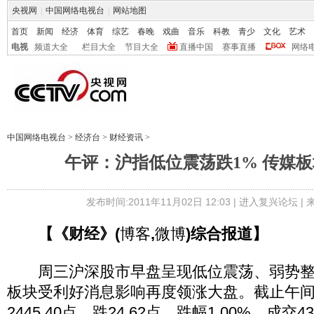
央视网
|
中国网络电视台
|
网站地图
首页
新闻
经济
体育
综艺
春晚
戏曲
音乐
科教
青少
文化
艺术
电视
频道大全
栏目大全
节目大全
直播中国
赛事直播
网络
中国网络电视台
>
经济台
>
财经资讯
>
午评：沪指低位震荡跌1% 传媒
发布时间:2011年11月02日 12:03 |
进入复兴论坛
|
【《财经》(
博客
,
微博
)综合报道】
周三沪深股市早盘呈现低位震荡、弱势整
板块受利好消息影响再度领涨大盘。截止午
2445.40点，跌24.62点，跌幅1.00%，成