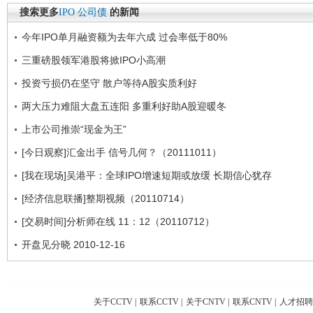
搜索更多
IPO
公司债
的新闻
今年IPO单月融资额为去年六成 过会率低于80%
三重磅股领军港股将掀IPO小高潮
投资亏损仍在坚守 散户等待A股实质利好
两大压力难阻大盘五连阳 多重利好助A股迎暖冬
上市公司推崇“现金为王”
[今日观察]汇金出手 信号几何？（20111011）
[我在现场]吴港平：全球IPO增速短期或放缓 长期信心犹存
[经济信息联播]整期视频（20110714）
[交易时间]分析师在线 11：12（20110712）
开盘见分晓 2010-12-16
关于CCTV
|
联系CCTV
|
关于CNTV
|
联系CNTV
|
人才招聘