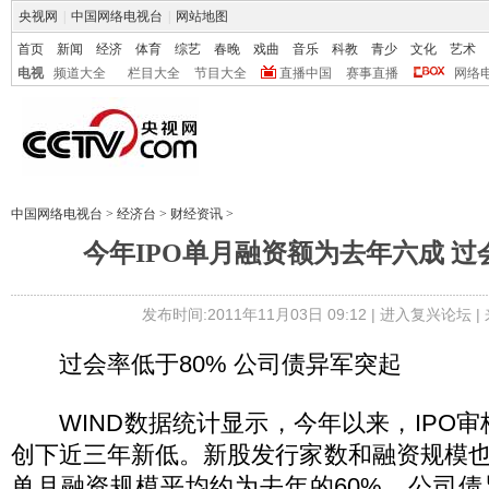
央视网
|
中国网络电视台
|
网站地图
首页
新闻
经济
体育
综艺
春晚
戏曲
音乐
科教
青少
文化
艺术
电视
频道大全
栏目大全
节目大全
直播中国
赛事直播
网络
中国网络电视台
>
经济台
>
财经资讯
>
今年IPO单月融资额为去年六成 过
发布时间:2011年11月03日 09:12 |
进入复兴论坛
|
过会率低于80% 公司债异军突起
WIND数据统计显示，今年以来，IPO审核通
创下近三年新低。新股发行家数和融资规模也较2
单月融资规模平均约为去年的60%。公司