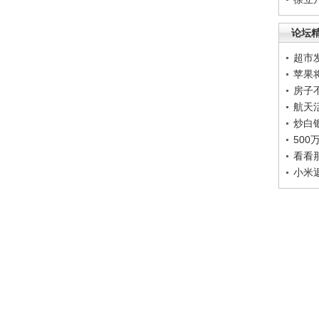
论坛
超市
苹果
房子
航天
炒白
50
看看
小米