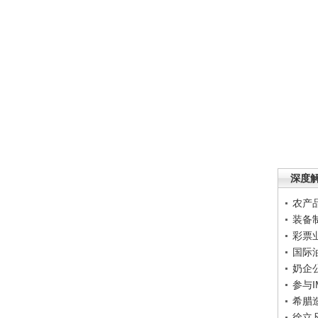
深度
农产
装备
彩票
国际
奶企
参与
希腊
徐立