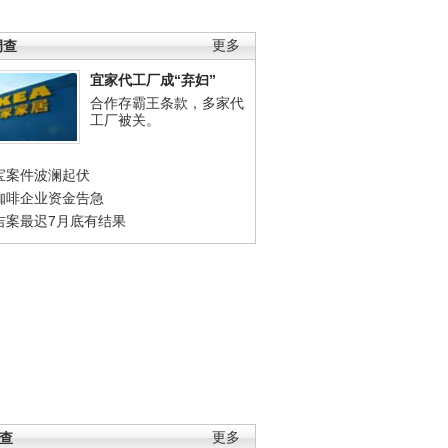
调查
更多
宜家代工厂成“弃妇”
合作存霸王条款，多家代
工厂被关。
宝案件波澜起伏
咖啡企业资金告急
吉案最迟7月底有结果
调查
更多