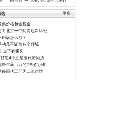
精选
更多
发票价格包含税金
将向北京一中院提起新诉讼
不用该怎么放？
活动几乎涵盖各个领域
银 当下有赚头
0万打造4个五星级旅游厕所
那些年薪百万的“神秘”职业
返修因代工厂为二流作坊