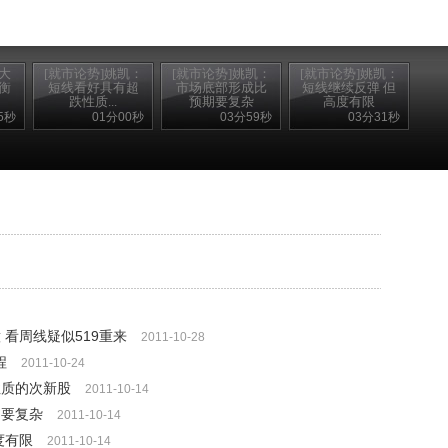
大
[就市论势]姚凯：
[就市论势]姚凯：
[就市论势]姚凯：
衡
短线看好具有超
市场底部形成比
短线继续反弹 但
跌性质...
预期要复杂
高度有限
5秒
01分00秒
03分59秒
03分31秒
 看周线疑似519重来
2011-10-28
程
2011-10-24
性质的次新股
2011-10-14
期要复杂
2011-10-14
度有限
2011-10-14