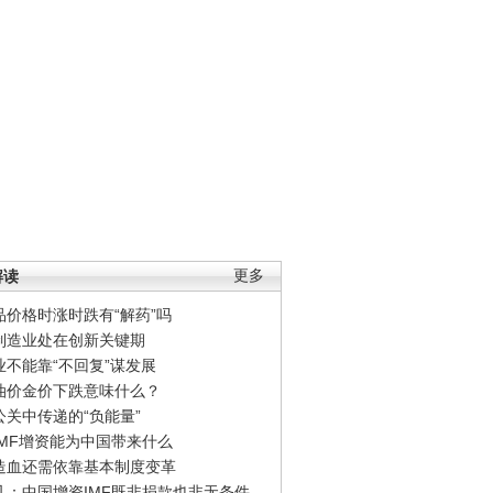
解读
更多
品价格时涨时跌有“解药”吗
制造业处在创新关键期
业不能靠“不回复”谋发展
油价金价下跌意味什么？
公关中传递的“负能量”
IMF增资能为中国带来什么
造血还需依靠基本制度变革
凡：中国增资IMF既非捐款也非无条件