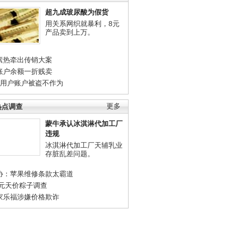
超九成玻尿酸为假货
用关系网织就暴利，8元
产品卖到上万。
素热牵出传销大案
账户余额一折贱卖
店用户账户被盗不作为
热点调查
更多
蒙牛承认冰淇淋代加工厂
违规
冰淇淋代加工厂天辅乳业
存脏乱差问题。
协：苹果维修条款太霸道
0元天价粽子调查
家乐福涉嫌价格欺诈