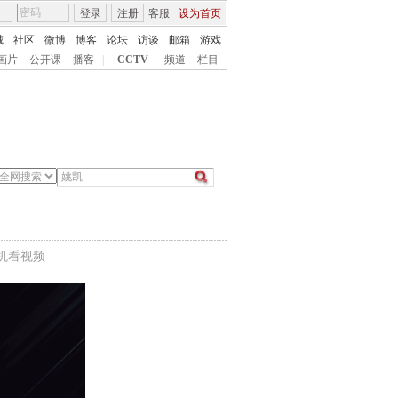
登录
注册
客服
设为首页
城
社区
微博
博客
论坛
访谈
邮箱
游戏
画片
公开课
播客
|
CCTV
频道
栏目
机看视频