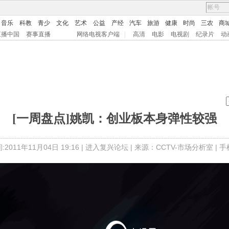
音乐
科教
青少
文化
艺术
公益
产经
汽车
旅游
健康
时尚
三农
商
直播中国
赛事直播
网络电视客户端
|
高清
电影
电视剧
纪录片
动
[一周盘点]姚凯：创业板本身弹性较强
2011年11月04日 19:16 |
进入复兴论坛
| 来源：CCTV-市场分析室 |
手