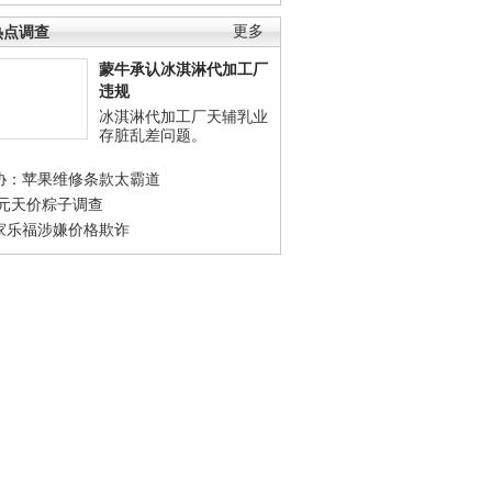
热点调查
更多
蒙牛承认冰淇淋代加工厂
违规
冰淇淋代加工厂天辅乳业
存脏乱差问题。
协：苹果维修条款太霸道
0元天价粽子调查
家乐福涉嫌价格欺诈