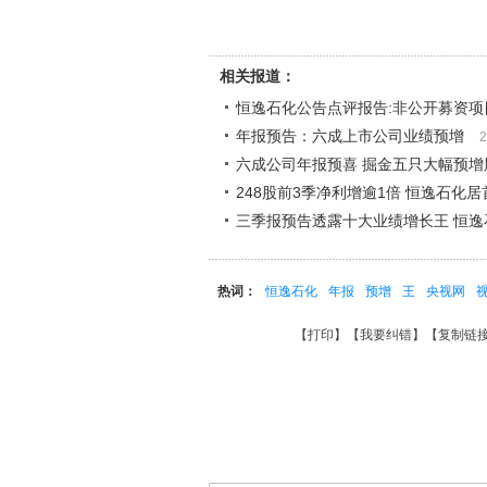
相关报道：
恒逸石化公告点评报告:非公开募资项
年报预告：六成上市公司业绩预增
2
六成公司年报预喜 掘金五只大幅预增
248股前3季净利增逾1倍 恒逸石化居
三季报预告透露十大业绩增长王 恒逸
热词：
恒逸石化
年报
预增
王
央视网
【
打印
】【
我要纠错
】【
复制链