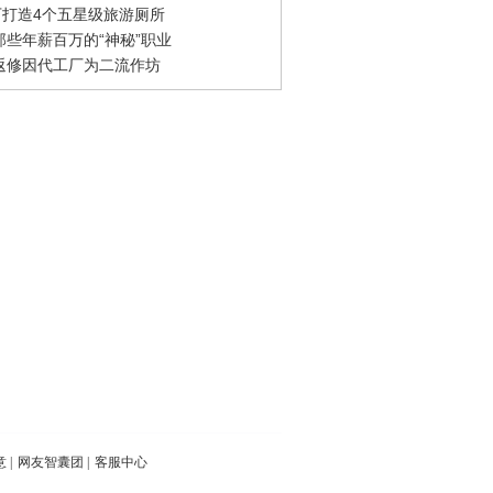
0万打造4个五星级旅游厕所
那些年薪百万的“神秘”职业
返修因代工厂为二流作坊
意
|
网友智囊团
|
客服中心