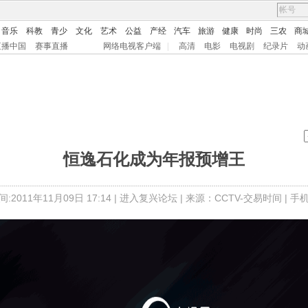
音乐
科教
青少
文化
艺术
公益
产经
汽车
旅游
健康
时尚
三农
商
直播中国
赛事直播
网络电视客户端
|
高清
电影
电视剧
纪录片
动
恒逸石化成为年报预增王
:2011年11月09日 17:14 |
进入复兴论坛
| 来源：CCTV-交易时间 |
手