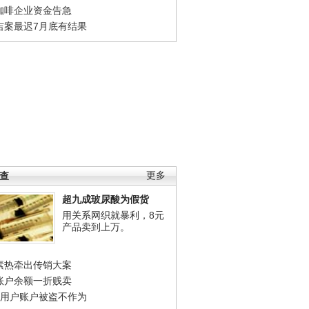
咖啡企业资金告急
吉案最迟7月底有结果
调查
更多
超九成玻尿酸为假货
用关系网织就暴利，8元
产品卖到上万。
素热牵出传销大案
账户余额一折贱卖
店用户账户被盗不作为