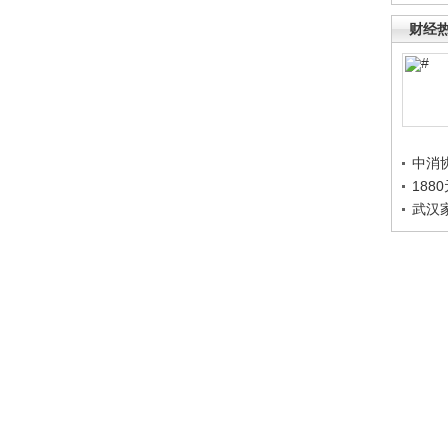
财经
中消
188
武汉