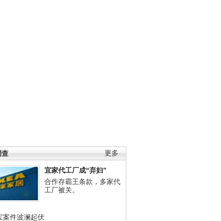
调查
更多
宜家代工厂成“弃妇”
合作存霸王条款，多家代
工厂被关。
宝案件波澜起伏