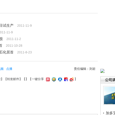
目试生产
2011-11-9
011-11-9
股
2011-11-2
首
2011-10-28
石化居首
2011-8-23
视频
点播
责任编辑：刘岩
接
】【
转发邮件
】【
】
【一键分享
】
公司
加多