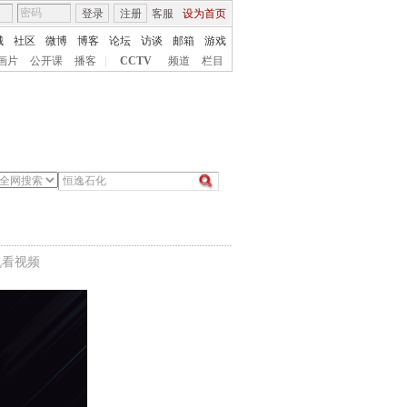
登录
注册
客服
设为首页
城
社区
微博
博客
论坛
访谈
邮箱
游戏
画片
公开课
播客
|
CCTV
频道
栏目
机看视频