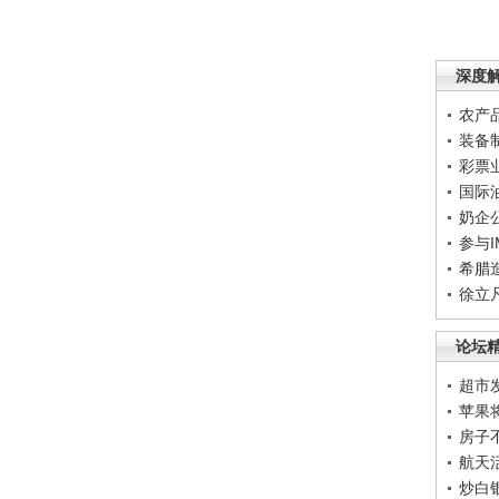
深度
农产
装备
彩票
国际
奶企
参与
希腊
徐立
论坛
超市
苹果
房子
航天
炒白