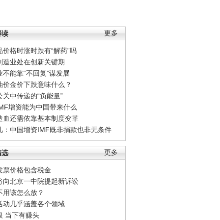
解读
更多
品价格时涨时跌有“解药”吗
制造业处在创新关键期
业不能靠“不回复”谋发展
油价金价下跌意味什么？
公关中传递的“负能量”
IMF增资能为中国带来什么
造血还需依靠基本制度变革
凡：中国增资IMF既非捐款也非无条件
精选
更多
发票价格包含税金
将向北京一中院提起新诉讼
不用该怎么放？
活动几乎涵盖各个领域
银 当下有赚头