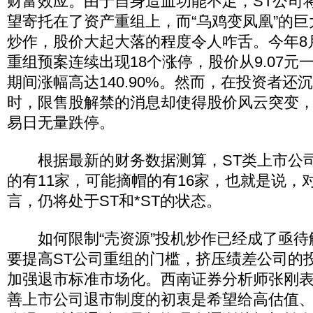
财富效应。由于自身造血功能不足，ST公司
望寄托在了资产重组上，而“乌鸡变凤凰”的
炒作，股价大起大落的程度令人咋舌。今年8月
重组预案连续出现18个涨停，股价从9.07元一
期间涨幅高达140.90%。然而，在投资者还
时，限售股解禁的消息却使得股价风云突变，*
易日无量跌停。
根据最新的财务数据测算，ST类上市公司
的有11家，可能摘帽的有16家，也就是说，
言，仍将处于ST和*ST的状态。
如何限制“壳资源”投机炒作已经成了亟待
要提高ST公司重组的门槛，挤压绩差公司的
加强退市标准市场化。西南证券分析师张刚
善上市公司退市制度的初衷是希望给高估值