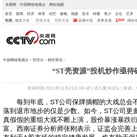
央视网
|
中国网络电视台
|
网站地图
首页
新闻
经济
体育
综艺
春晚
戏曲
音乐
科教
青少
文化
艺术
电视
频道大全
栏目大全
节目大全
直播中国
赛事直播
网络
中国网络电视台
>
经济台
>
财经资讯
>
“ST壳资源”投机炒作亟待
发布时间:2011年11月21日 08:48 |
进入复兴论坛
| 来源：
每到年底，ST公司保牌摘帽的大戏总会不
落到退市地步的仅是少数。如今，ST公司更多
真假假的重组大戏不断上演，股价暴涨暴跌
富。西南证券分析师张刚表示，证监会完善