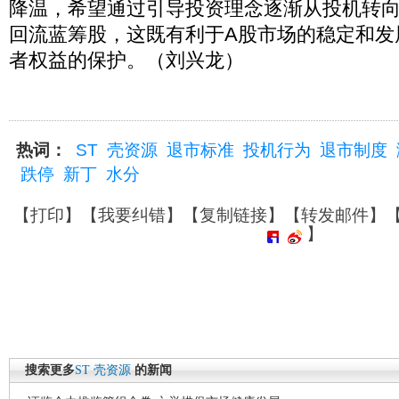
降温，希望通过引导投资理念逐渐从投机转
回流蓝筹股，这既有利于A股市场的稳定和发
者权益的保护。（刘兴龙）
热词：
ST
壳资源
退市标准
投机行为
退市制度
跌停
新丁
水分
【
打印
】【
我要纠错
】【
复制链接
】【
转发邮件
】
】
搜索更多
ST
壳资源
的新闻