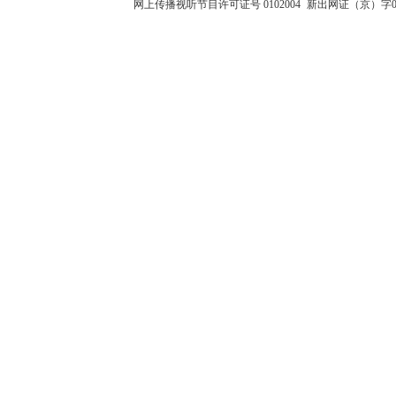
网上传播视听节目许可证号 0102004
新出网证（京）字0