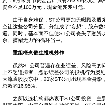
剧，9月末货币资金合计只有283.48亿元。其
资金不足100万元，现金流岌岌可危。
由于自身难保，ST公司更加无暇顾及股东
空让这些公司分配、分红成了“妄想”，股东
遍。同时，基本面不佳使ST公司丧失了融资
余、摘帽无力”的循环当中。
重组概念催生投机炒作
虽然ST公司普遍存在业绩差、风险高的问
上不乏追捧者，恶炒绩差公司的投机行为屡
大流通股股东中，20家ST公司出现基金身影
总数的16.95%。
之所以连机构都热衷于ST公司投资，主要