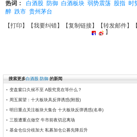
热词：
白酒股
防御
白酒板块
弱势震荡
股指
时
醉
跌市
贵州茅台
【
打印
】【
我要纠错
】【
复制链接
】【
转发邮件
】
】
搜索更多
白酒股
防御
的新闻
变盘窗口久候不至 A股究竟在等什么？
周五展望：十大板块具反弹诱惑(附股)
明日重点关注板块大集合 十大板块反弹诱惑(名单)
三股遭重点做空 牛市前夜切忌离场
基金仓位分歧加大 私募加仓公募先降后升