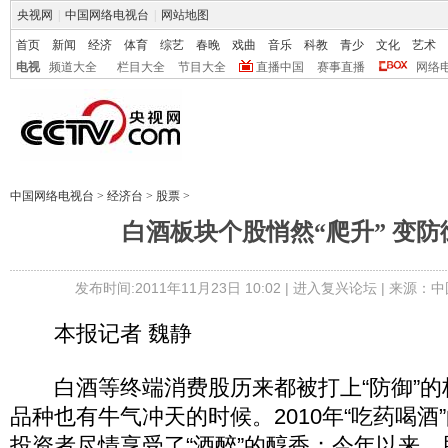
央视网
|
中国网络电视台
|
网站地图
首页
新闻
经济
体育
综艺
春晚
戏曲
音乐
科教
青少
文化
艺术
电视
频道大全
栏目大全
节目大全
直播中国
赛事直播
网络
中国网络电视台
>
经济台
>
股票
>
白酒板块个股悄然“爬升” 变
发布时间:2011年11月23日 10:02 |
进入复兴论坛
| 来源：中
本报记者 魏静
白酒等终端消费股历来都被打上“防御”的
品种也有牛气冲天的时候。2010年“吃药喝酒
投资者尽情享受了“酒醉”的醇香；今年以来