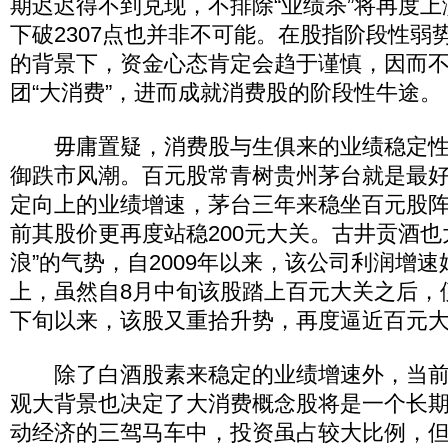
期迟迟得不到兑现，不排除“业绩杀”将再度
下破2307点也并非不可能。在股指阶段性弱
的背景下，资金心态肯定会趋于谨慎，因而
团“大消费”，进而成就消费股的阶段性牛途。
毋庸置疑，消费股与生俱来的业绩稳定性
御跌市风潮。百元股常青树贵州茅台就是最
定向上的业绩增速，茅台三年来稳坐百元股
前其股价更再度站稳200元大关。古井贡酒也
浪”的气势，自2009年以来，该公司利润增速
上，虽然自8月中旬该股踏上百元大关之后，
下旬以来，该股又重拾升势，再度逼近百元
除了白酒股素来稳定的业绩增速外，当前
观大背景也决定了大消费概念股将是一个长
动经济的三驾马车中，投资虽占较大比例，